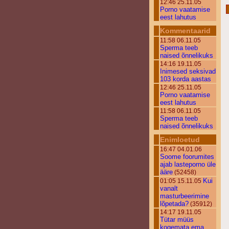
12:46 25.11.05
Porno vaatamise
eest lahutus
Kommentaarid
11:58 06.11.05
Sperma teeb
naised õnnelikuks
14:16 19.11.05
Inimesed seksivad
103 korda aastas
12:46 25.11.05
Porno vaatamise
eest lahutus
11:58 06.11.05
Sperma teeb
naised õnnelikuks
Enimloetud
16:47 04.01.06
Soome foorumites
ajab lasteporno üle
ääre
(52458)
Kui
01:05 15.11.05
vanalt
masturbeerimine
lõpetada?
(35912)
14:17 19.11.05
Tütar müüs
kogemata ema