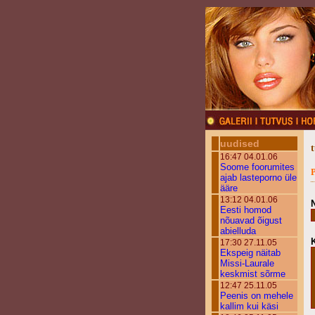
uudised
16:47 04.01.06
Soome foorumites
P
ajab lasteporno üle
ääre
13:12 04.01.06
Eesti homod
nõuavad õigust
abielluda
17:30 27.11.05
Ekspeig näitab
Missi-Laurale
keskmist sõrme
12:47 25.11.05
Peenis on mehele
kallim kui käsi