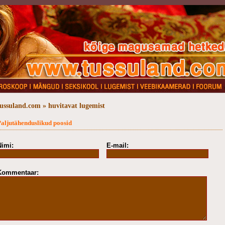
tussuland.com » huvitavat lugemist
aljutähenduslikud poosid
Nimi:
E-mail:
Kommentaar: