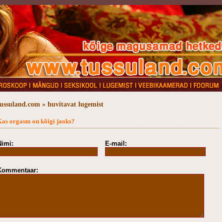
tussuland.com » huvitavat lugemist
Kas orgasm on kõigi jaoks?
Nimi:
E-mail:
Kommentaar: