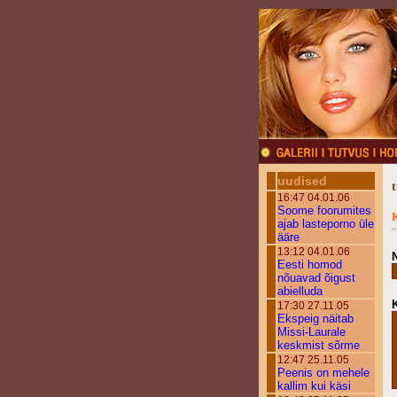
uudised
16:47 04.01.06
Soome foorumites
ajab lasteporno üle
ääre
13:12 04.01.06
Eesti homod
nõuavad õigust
abielluda
17:30 27.11.05
Ekspeig näitab
Missi-Laurale
keskmist sõrme
12:47 25.11.05
Peenis on mehele
kallim kui käsi