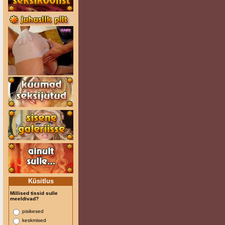
Küsitlus
Millised tissid sulle
meeldivad?
pisikesed
keskmised