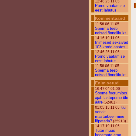
12:46 25.11.05
Porno vaatamise
eest lahutus
Kommentaarid
11:58 06.11.05
Sperma teeb
naised õnnelikuks
14:16 19.11.05
Inimesed seksivad
103 korda aastas
12:46 25.11.05
Porno vaatamise
eest lahutus
11:58 06.11.05
Sperma teeb
naised õnnelikuks
Enimloetud
16:47 04.01.06
Soome foorumites
ajab lasteporno üle
ääre
(52461)
Kui
01:05 15.11.05
vanalt
masturbeerimine
lõpetada?
(35913)
14:17 19.11.05
Tütar müüs
kogemata ema