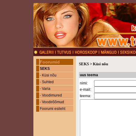
Foorumid
SEKS
>
Küsi nõu
SEKS
uus teema
- Küsi nõu
- Suhted
nimi:
- Varia
e-mail:
- Voodimured
teema:
- Voodirõõmud
Foorumi esileht