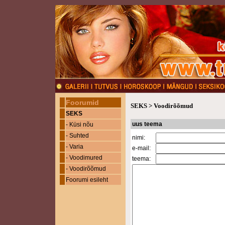
Foorumid
SEKS
>
Voodirõõmud
SEKS
uus teema
- Küsi nõu
- Suhted
nimi:
- Varia
e-mail:
- Voodimured
teema:
- Voodirõõmud
Foorumi esileht