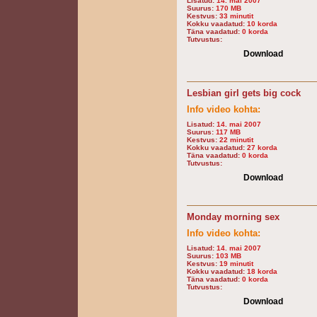
Lisatud:
14. mai 2007
Suurus:
170 MB
Kestvus:
33 minutit
Kokku vaadatud:
10 korda
Täna vaadatud:
0 korda
Tutvustus:
Download
Lesbian girl gets big cock
Info video kohta:
Lisatud:
14. mai 2007
Suurus:
117 MB
Kestvus:
22 minutit
Kokku vaadatud:
27 korda
Täna vaadatud:
0 korda
Tutvustus:
Download
Monday morning sex
Info video kohta:
Lisatud:
14. mai 2007
Suurus:
103 MB
Kestvus:
19 minutit
Kokku vaadatud:
18 korda
Täna vaadatud:
0 korda
Tutvustus:
Download