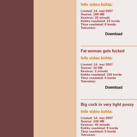
Info video kohta:
Lisatud:
14. mai 2007
Suurus:
188 MB
Kestvus:
35 minutit
Kokku vaadatud:
23 korda
Täna vaadatud:
0 korda
Tutvustus:
Download
Fat woman gets fucked
Info video kohta:
Lisatud:
14. mai 2007
Suurus:
10 MB
Kestvus:
2 minutit
Kokku vaadatud:
100 korda
Täna vaadatud:
0 korda
Tutvustus:
Download
Big cock in very tight pussy
Info video kohta:
Lisatud:
14. mai 2007
Suurus:
236 MB
Kestvus:
45 minutit
Kokku vaadatud:
9 korda
Täna vaadatud:
0 korda
Tutvustus: