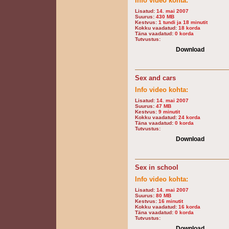
Info video kohta:
Lisatud:
14. mai 2007
Suurus:
430 MB
Kestvus:
1 tundi ja 18 minutit
Kokku vaadatud:
18 korda
Täna vaadatud:
0 korda
Tutvustus:
Download
Sex and cars
Info video kohta:
Lisatud:
14. mai 2007
Suurus:
47 MB
Kestvus:
9 minutit
Kokku vaadatud:
24 korda
Täna vaadatud:
0 korda
Tutvustus:
Download
Sex in school
Info video kohta:
Lisatud:
14. mai 2007
Suurus:
80 MB
Kestvus:
16 minutit
Kokku vaadatud:
16 korda
Täna vaadatud:
0 korda
Tutvustus:
Download