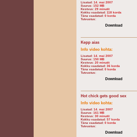
Lisatud:
14. mai 2007
Suurus:
152 MB
Kestvus:
29 minutit
Kokku vaadatud:
118 korda
Täna vaadatud:
0 korda
Tutvustus:
Download
Kepp aias
Info video kohta:
Lisatud:
14. mai 2007
Suurus:
150 MB
Kestvus:
20 minutit
Kokku vaadatud:
36 korda
Täna vaadatud:
0 korda
Tutvustus:
Download
Hot chick gets good sex
Info video kohta:
Lisatud:
14. mai 2007
Suurus:
161 MB
Kestvus:
30 minutit
Kokku vaadatud:
57 korda
Täna vaadatud:
0 korda
Tutvustus:
Download