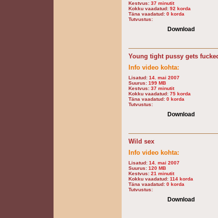
Kestvus:
37 minutit
Kokku vaadatud:
92 korda
Täna vaadatud:
0 korda
Tutvustus:
Download
Young tight pussy gets fucke
Info video kohta:
Lisatud:
14. mai 2007
Suurus:
199 MB
Kestvus:
37 minutit
Kokku vaadatud:
75 korda
Täna vaadatud:
0 korda
Tutvustus:
Download
Wild sex
Info video kohta:
Lisatud:
14. mai 2007
Suurus:
120 MB
Kestvus:
21 minutit
Kokku vaadatud:
114 korda
Täna vaadatud:
0 korda
Tutvustus:
Download