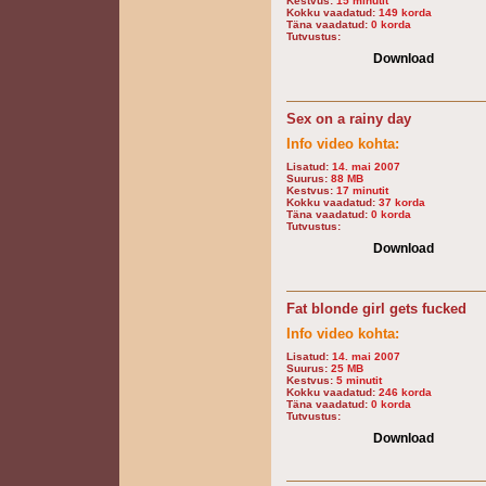
Kestvus:
15 minutit
Kokku vaadatud:
149 korda
Täna vaadatud:
0 korda
Tutvustus:
Download
Sex on a rainy day
Info video kohta:
Lisatud:
14. mai 2007
Suurus:
88 MB
Kestvus:
17 minutit
Kokku vaadatud:
37 korda
Täna vaadatud:
0 korda
Tutvustus:
Download
Fat blonde girl gets fucked
Info video kohta:
Lisatud:
14. mai 2007
Suurus:
25 MB
Kestvus:
5 minutit
Kokku vaadatud:
246 korda
Täna vaadatud:
0 korda
Tutvustus:
Download