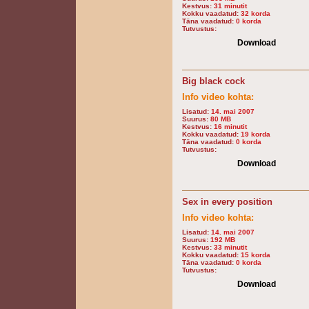
Kestvus:
31 minutit
Kokku vaadatud:
32 korda
Täna vaadatud:
0 korda
Tutvustus:
Download
Big black cock
Info video kohta:
Lisatud:
14. mai 2007
Suurus:
80 MB
Kestvus:
16 minutit
Kokku vaadatud:
19 korda
Täna vaadatud:
0 korda
Tutvustus:
Download
Sex in every position
Info video kohta:
Lisatud:
14. mai 2007
Suurus:
192 MB
Kestvus:
33 minutit
Kokku vaadatud:
15 korda
Täna vaadatud:
0 korda
Tutvustus:
Download