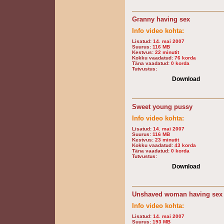
Granny having sex
Info video kohta:
Lisatud:
14. mai 2007
Suurus:
116 MB
Kestvus:
22 minutit
Kokku vaadatud:
76 korda
Täna vaadatud:
0 korda
Tutvustus:
Download
Sweet young pussy
Info video kohta:
Lisatud:
14. mai 2007
Suurus:
116 MB
Kestvus:
23 minutit
Kokku vaadatud:
43 korda
Täna vaadatud:
0 korda
Tutvustus:
Download
Unshaved woman having sex
Info video kohta:
Lisatud:
14. mai 2007
Suurus:
193 MB