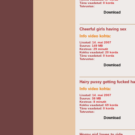
Täna vaadatud:
0 korda
Tutvustus:
Download
Cheerful girls having sex
Info video kohta:
Lisatud:
14. mai 2007
Suurus:
149 MB
Kestvus:
29 minutit
Kokku vaadatud:
20 korda
Täna vaadatud:
0 korda
Tutvustus:
Download
Hairy pussy getting fucked h
Info video kohta:
Lisatud:
14. mai 2007
Suurus:
38 MB
Kestvus:
8 minutit
Kokku vaadatud:
69 korda
Täna vaadatud:
0 korda
Tutvustus:
Download
Horny girl loves to ride