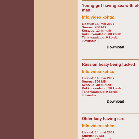
Young girl having sex with ol
man
Info video kohta:
Lisatud:
14. mai 2007
Suurus:
200 MB
Kestvus:
13 minutit
Kokku vaadatud:
80 korda
Täna vaadatud:
0 korda
Tutvustus:
Download
Russian beaty being fucked
Info video kohta:
Lisatud:
14. mai 2007
Suurus:
156 MB
Kestvus:
30 minutit
Kokku vaadatud:
58 korda
Täna vaadatud:
0 korda
Tutvustus:
Download
Older lady having sex
Info video kohta:
Lisatud:
14. mai 2007
Suurus:
80 MB