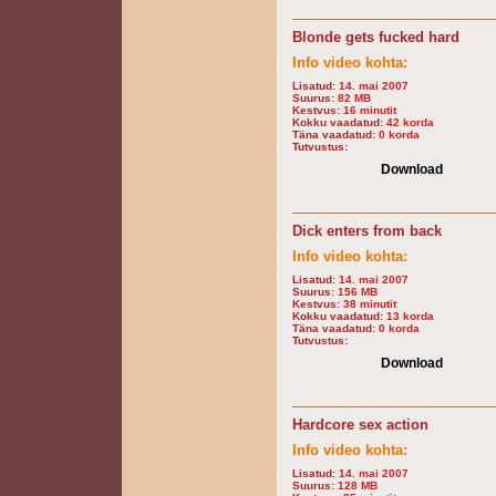
Blonde gets fucked hard
Info video kohta:
Lisatud:
14. mai 2007
Suurus:
82 MB
Kestvus:
16 minutit
Kokku vaadatud:
42 korda
Täna vaadatud:
0 korda
Tutvustus:
Download
Dick enters from back
Info video kohta:
Lisatud:
14. mai 2007
Suurus:
156 MB
Kestvus:
38 minutit
Kokku vaadatud:
13 korda
Täna vaadatud:
0 korda
Tutvustus:
Download
Hardcore sex action
Info video kohta:
Lisatud:
14. mai 2007
Suurus:
128 MB