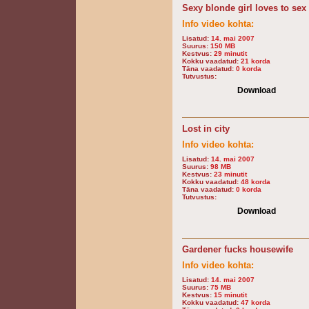
Sexy blonde girl loves to sex
Info video kohta:
Lisatud:
14. mai 2007
Suurus:
150 MB
Kestvus:
29 minutit
Kokku vaadatud:
21 korda
Täna vaadatud:
0 korda
Tutvustus:
Download
Lost in city
Info video kohta:
Lisatud:
14. mai 2007
Suurus:
98 MB
Kestvus:
23 minutit
Kokku vaadatud:
48 korda
Täna vaadatud:
0 korda
Tutvustus:
Download
Gardener fucks housewife
Info video kohta:
Lisatud:
14. mai 2007
Suurus:
75 MB
Kestvus:
15 minutit
Kokku vaadatud:
47 korda