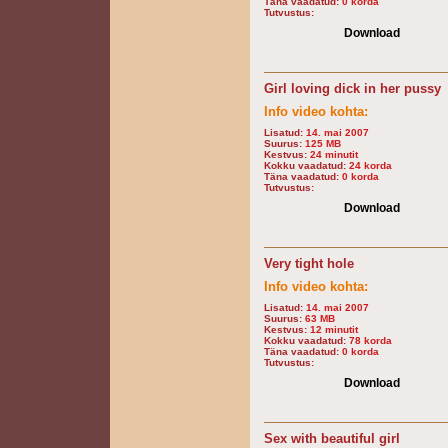
Täna vaadatud:
0 korda
Tutvustus:
Download
Girl loving dick in her pussy
Info video kohta:
Lisatud:
14. mai 2007
Suurus:
125 MB
Kestvus:
24 minutit
Kokku vaadatud:
24 korda
Täna vaadatud:
0 korda
Tutvustus:
Download
Very tight hole
Info video kohta:
Lisatud:
14. mai 2007
Suurus:
63 MB
Kestvus:
12 minutit
Kokku vaadatud:
78 korda
Täna vaadatud:
0 korda
Tutvustus:
Download
Sex with beautiful girl