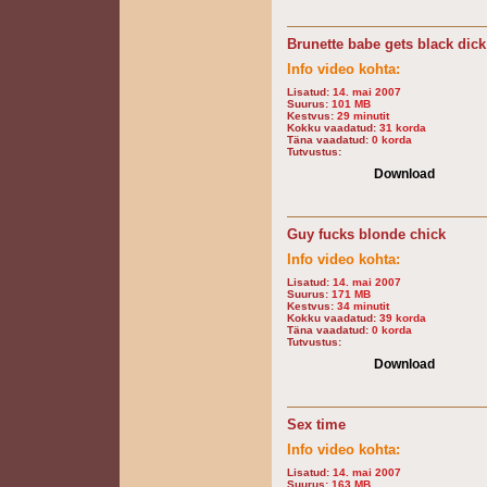
Brunette babe gets black dick
Info video kohta:
Lisatud:
14. mai 2007
Suurus:
101 MB
Kestvus:
29 minutit
Kokku vaadatud:
31 korda
Täna vaadatud:
0 korda
Tutvustus:
Download
Guy fucks blonde chick
Info video kohta:
Lisatud:
14. mai 2007
Suurus:
171 MB
Kestvus:
34 minutit
Kokku vaadatud:
39 korda
Täna vaadatud:
0 korda
Tutvustus:
Download
Sex time
Info video kohta:
Lisatud:
14. mai 2007
Suurus:
163 MB