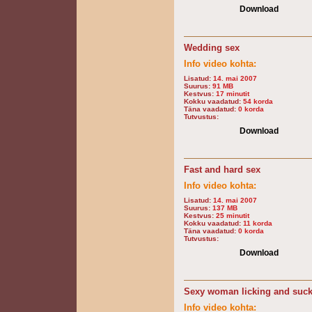
Download
Wedding sex
Info video kohta:
Lisatud:
14. mai 2007
Suurus:
91 MB
Kestvus:
17 minutit
Kokku vaadatud:
54 korda
Täna vaadatud:
0 korda
Tutvustus:
Download
Fast and hard sex
Info video kohta:
Lisatud:
14. mai 2007
Suurus:
137 MB
Kestvus:
25 minutit
Kokku vaadatud:
11 korda
Täna vaadatud:
0 korda
Tutvustus:
Download
Sexy woman licking and suc
Info video kohta: