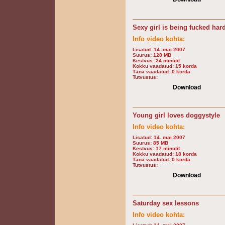
Sexy girl is being fucked har
Info video kohta:
Lisatud:
14. mai 2007
Suurus:
128 MB
Kestvus:
24 minutit
Kokku vaadatud:
15 korda
Täna vaadatud:
0 korda
Tutvustus:
Download
Young girl loves doggystyle
Info video kohta:
Lisatud:
14. mai 2007
Suurus:
85 MB
Kestvus:
17 minutit
Kokku vaadatud:
18 korda
Täna vaadatud:
0 korda
Tutvustus:
Download
Saturday sex lessons
Info video kohta: