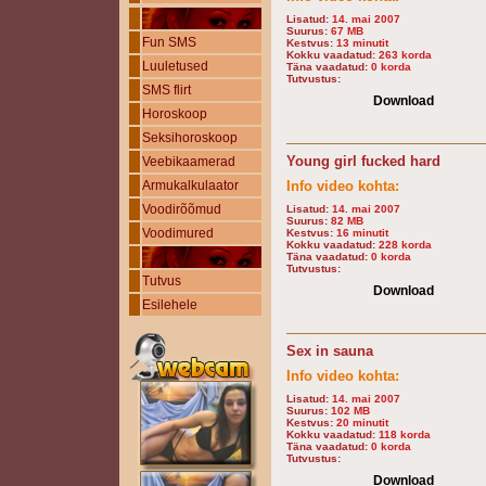
Lisatud:
14. mai 2007
Suurus:
67 MB
Fun SMS
Kestvus:
13 minutit
Kokku vaadatud:
263 korda
Luuletused
Täna vaadatud:
0 korda
Tutvustus:
SMS flirt
Download
Horoskoop
Seksihoroskoop
Young girl fucked hard
Veebikaamerad
Armukalkulaator
Info video kohta:
Voodirõõmud
Lisatud:
14. mai 2007
Suurus:
82 MB
Voodimured
Kestvus:
16 minutit
Kokku vaadatud:
228 korda
Täna vaadatud:
0 korda
Tutvustus:
Tutvus
Download
Esilehele
Sex in sauna
Info video kohta:
Lisatud:
14. mai 2007
Suurus:
102 MB
Kestvus:
20 minutit
Kokku vaadatud:
118 korda
Täna vaadatud:
0 korda
Tutvustus:
Download