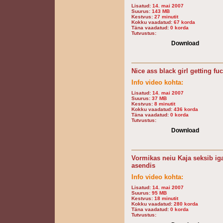
Lisatud:
14. mai 2007
Suurus:
143 MB
Kestvus:
27 minutit
Kokku vaadatud:
67 korda
Täna vaadatud:
0 korda
Tutvustus:
Download
Nice ass black girl getting fu
Info video kohta:
Lisatud:
14. mai 2007
Suurus:
37 MB
Kestvus:
8 minutit
Kokku vaadatud:
436 korda
Täna vaadatud:
0 korda
Tutvustus:
Download
Vormikas neiu Kaja seksib ig
asendis
Info video kohta:
Lisatud:
14. mai 2007
Suurus:
95 MB
Kestvus:
18 minutit
Kokku vaadatud:
280 korda
Täna vaadatud:
0 korda
Tutvustus: