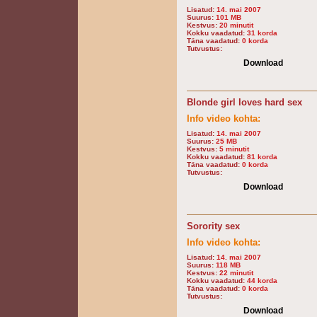
Lisatud:
14. mai 2007
Suurus:
101 MB
Kestvus:
20 minutit
Kokku vaadatud:
31 korda
Täna vaadatud:
0 korda
Tutvustus:
Download
Blonde girl loves hard sex
Info video kohta:
Lisatud:
14. mai 2007
Suurus:
25 MB
Kestvus:
5 minutit
Kokku vaadatud:
81 korda
Täna vaadatud:
0 korda
Tutvustus:
Download
Sorority sex
Info video kohta:
Lisatud:
14. mai 2007
Suurus:
118 MB
Kestvus:
22 minutit
Kokku vaadatud:
44 korda
Täna vaadatud:
0 korda
Tutvustus:
Download