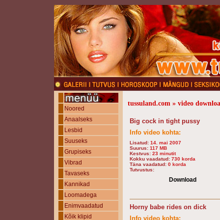
tussuland.com » video downloa
Noored
Anaalseks
Big cock in tight pussy
Lesbid
Info video kohta:
Suuseks
Lisatud:
14. mai 2007
Suurus:
117 MB
Grupiseks
Kestvus:
23 minutit
Kokku vaadatud:
730 korda
Vibrad
Täna vaadatud:
0 korda
Tutvustus:
Tavaseks
Download
Kannikad
Loomadega
Enimvaadatud
Horny babe rides on dick
Kõik klipid
Info video kohta: