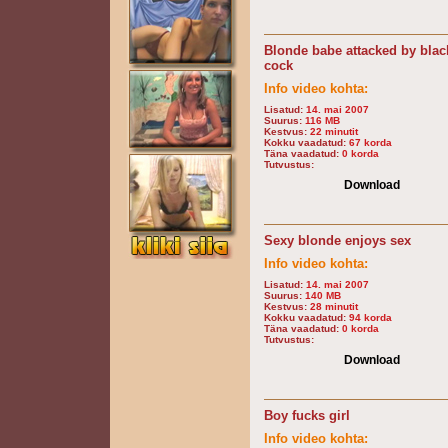
Blonde babe attacked by blac
cock
Info video kohta:
Lisatud:
14. mai 2007
Suurus:
116 MB
Kestvus:
22 minutit
Kokku vaadatud:
67 korda
Täna vaadatud:
0 korda
Tutvustus:
Download
Sexy blonde enjoys sex
Info video kohta:
Lisatud:
14. mai 2007
Suurus:
140 MB
Kestvus:
28 minutit
Kokku vaadatud:
94 korda
Täna vaadatud:
0 korda
Tutvustus:
Download
Boy fucks girl
Info video kohta: