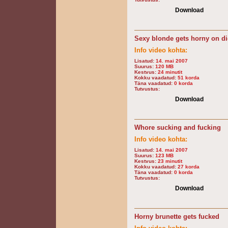
Download
Sexy blonde gets horny on di
Info video kohta:
Lisatud:
14. mai 2007
Suurus:
120 MB
Kestvus:
24 minutit
Kokku vaadatud:
51 korda
Täna vaadatud:
0 korda
Tutvustus:
Download
Whore sucking and fucking
Info video kohta:
Lisatud:
14. mai 2007
Suurus:
123 MB
Kestvus:
23 minutit
Kokku vaadatud:
27 korda
Täna vaadatud:
0 korda
Tutvustus:
Download
Horny brunette gets fucked