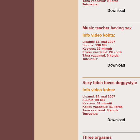
Täna vaadatud:
0 korda
Tutvustus:
Download
Music teacher having sex
Info video kohta:
Lisatud:
14. mai 2007
Suurus:
196 MB
Kestvus:
37 minutit
Kokku vaadatud:
20 korda
Täna vaadatud:
0 korda
Tutvustus:
Download
Sexy bitch loves doggystyle
Info video kohta:
Lisatud:
14. mai 2007
Suurus:
80 MB
Kestvus:
31 minutit
Kokku vaadatud:
41 korda
Täna vaadatud:
0 korda
Tutvustus:
Download
Three orgasms