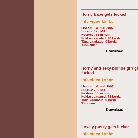
Horny babe gets fucked
Info video kohta:
Lisatud:
14. mai 2007
Suurus:
175 MB
Kestvus:
33 minutit
Kokku vaadatud:
30 korda
Täna vaadatud:
0 korda
Tutvustus:
Download
Horny and sexy blonde girl g
fucked
Info video kohta:
Lisatud:
14. mai 2007
Suurus:
290 MB
Kestvus:
55 minutit
Kokku vaadatud:
48 korda
Täna vaadatud:
0 korda
Tutvustus:
Download
Lovely pussy gets fucked
Info video kohta: