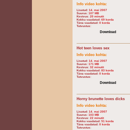
Info video kohta:
Lisatud:
14. mai 2007
Suurus:
107 MB
Kestvus:
20 minutit
Kokku vaadatud:
69 korda
Täna vaadatud:
0 korda
Tutvustus:
Download
Hot teen loves sex
Info video kohta:
Lisatud:
14. mai 2007
Suurus:
171 MB
Kestvus:
32 minutit
Kokku vaadatud:
83 korda
Täna vaadatud:
0 korda
Tutvustus:
Download
Horny brunette loves dicks
Info video kohta:
Lisatud:
14. mai 2007
Suurus:
103 MB
Kestvus:
22 minutit
Kokku vaadatud:
51 korda
Täna vaadatud:
0 korda
Tutvustus: