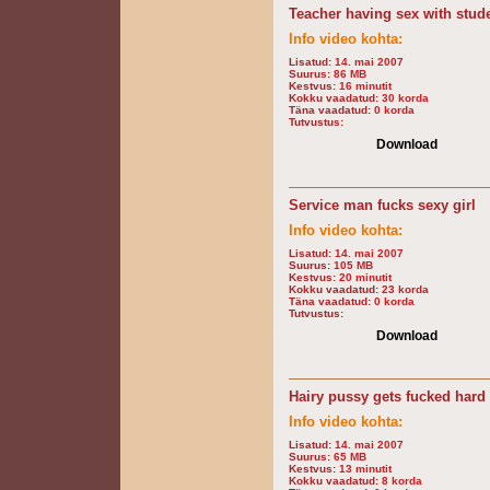
Teacher having sex with stud
Info video kohta:
Lisatud:
14. mai 2007
Suurus:
86 MB
Kestvus:
16 minutit
Kokku vaadatud:
30 korda
Täna vaadatud:
0 korda
Tutvustus:
Download
Service man fucks sexy girl
Info video kohta:
Lisatud:
14. mai 2007
Suurus:
105 MB
Kestvus:
20 minutit
Kokku vaadatud:
23 korda
Täna vaadatud:
0 korda
Tutvustus:
Download
Hairy pussy gets fucked hard
Info video kohta:
Lisatud:
14. mai 2007
Suurus:
65 MB
Kestvus:
13 minutit
Kokku vaadatud:
8 korda