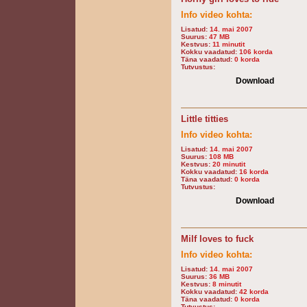
Info video kohta:
Lisatud:
14. mai 2007
Suurus:
47 MB
Kestvus:
11 minutit
Kokku vaadatud:
106 korda
Täna vaadatud:
0 korda
Tutvustus:
Download
Little titties
Info video kohta:
Lisatud:
14. mai 2007
Suurus:
108 MB
Kestvus:
20 minutit
Kokku vaadatud:
16 korda
Täna vaadatud:
0 korda
Tutvustus:
Download
Milf loves to fuck
Info video kohta:
Lisatud:
14. mai 2007
Suurus:
36 MB
Kestvus:
8 minutit
Kokku vaadatud:
42 korda
Täna vaadatud:
0 korda
Tutvustus: