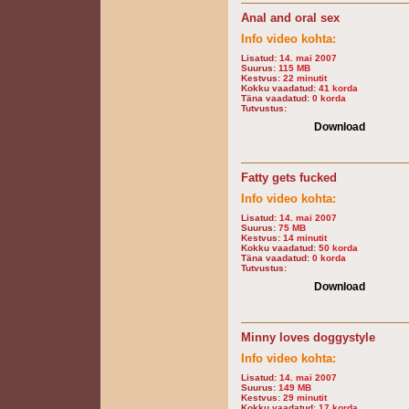
Anal and oral sex
Info video kohta:
Lisatud:
14. mai 2007
Suurus:
115 MB
Kestvus:
22 minutit
Kokku vaadatud:
41 korda
Täna vaadatud:
0 korda
Tutvustus:
Download
Fatty gets fucked
Info video kohta:
Lisatud:
14. mai 2007
Suurus:
75 MB
Kestvus:
14 minutit
Kokku vaadatud:
50 korda
Täna vaadatud:
0 korda
Tutvustus:
Download
Minny loves doggystyle
Info video kohta:
Lisatud:
14. mai 2007
Suurus:
149 MB
Kestvus:
29 minutit
Kokku vaadatud:
17 korda