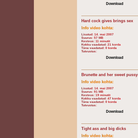
Download
Hard cock gives brings sex
Info video kohta:
Lisatud:
14. mai 2007
Suurus:
57 MB
Kestvus:
11 minutit
Kokku vaadatud:
21 korda
Täna vaadatud:
0 korda
Tutvustus:
Download
Brunette and her sweet pussy
Info video kohta:
Lisatud:
14. mai 2007
Suurus:
91 MB
Kestvus:
19 minutit
Kokku vaadatud:
47 korda
Täna vaadatud:
0 korda
Tutvustus:
Download
Tight ass and big dicks
Info video kohta: