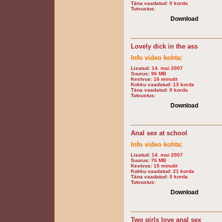
Täna vaadatud:
0 korda
Tutvustus:
Download
Lovely dick in the ass
Info video kohta:
Lisatud:
14. mai 2007
Suurus:
96 MB
Kestvus:
16 minutit
Kokku vaadatud:
13 korda
Täna vaadatud:
0 korda
Tutvustus:
Download
Anal sex at school
Info video kohta:
Lisatud:
14. mai 2007
Suurus:
76 MB
Kestvus:
15 minutit
Kokku vaadatud:
21 korda
Täna vaadatud:
0 korda
Tutvustus:
Download
Two girls love anal sex