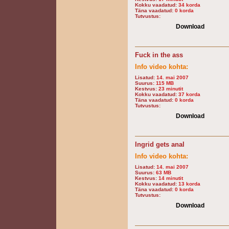
Kokku vaadatud:
34 korda
Täna vaadatud:
0 korda
Tutvustus:
Download
Fuck in the ass
Info video kohta:
Lisatud:
14. mai 2007
Suurus:
115 MB
Kestvus:
23 minutit
Kokku vaadatud:
37 korda
Täna vaadatud:
0 korda
Tutvustus:
Download
Ingrid gets anal
Info video kohta:
Lisatud:
14. mai 2007
Suurus:
63 MB
Kestvus:
14 minutit
Kokku vaadatud:
13 korda
Täna vaadatud:
0 korda
Tutvustus:
Download