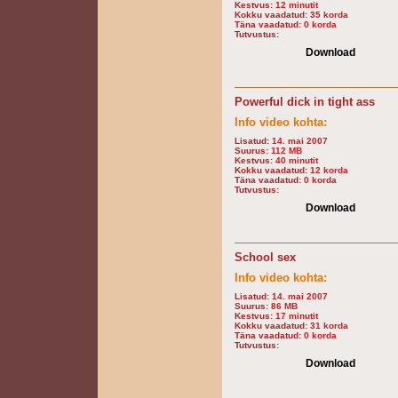
Kestvus:
12 minutit
Kokku vaadatud:
35 korda
Täna vaadatud:
0 korda
Tutvustus:
Download
Powerful dick in tight ass
Info video kohta:
Lisatud:
14. mai 2007
Suurus:
112 MB
Kestvus:
40 minutit
Kokku vaadatud:
12 korda
Täna vaadatud:
0 korda
Tutvustus:
Download
School sex
Info video kohta:
Lisatud:
14. mai 2007
Suurus:
86 MB
Kestvus:
17 minutit
Kokku vaadatud:
31 korda
Täna vaadatud:
0 korda
Tutvustus:
Download