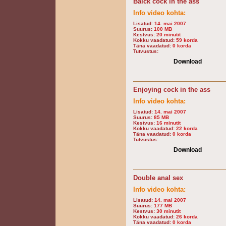
Balck cock in the ass
Info video kohta:
Lisatud:
14. mai 2007
Suurus:
100 MB
Kestvus:
20 minutit
Kokku vaadatud:
59 korda
Täna vaadatud:
0 korda
Tutvustus:
Download
Enjoying cock in the ass
Info video kohta:
Lisatud:
14. mai 2007
Suurus:
85 MB
Kestvus:
16 minutit
Kokku vaadatud:
22 korda
Täna vaadatud:
0 korda
Tutvustus:
Download
Double anal sex
Info video kohta:
Lisatud:
14. mai 2007
Suurus:
177 MB
Kestvus:
30 minutit
Kokku vaadatud:
26 korda
Täna vaadatud:
0 korda