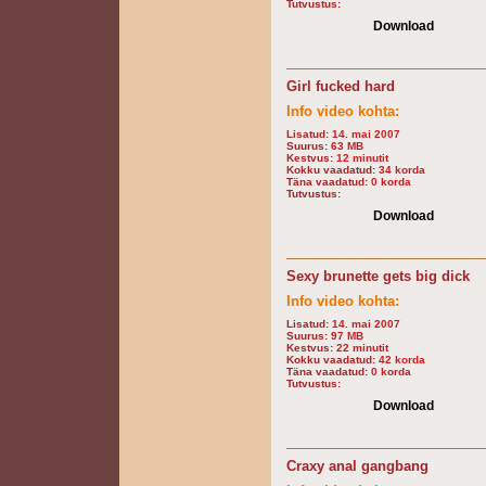
Tutvustus:
Download
Girl fucked hard
Info video kohta:
Lisatud:
14. mai 2007
Suurus:
63 MB
Kestvus:
12 minutit
Kokku vaadatud:
34 korda
Täna vaadatud:
0 korda
Tutvustus:
Download
Sexy brunette gets big dick
Info video kohta:
Lisatud:
14. mai 2007
Suurus:
97 MB
Kestvus:
22 minutit
Kokku vaadatud:
42 korda
Täna vaadatud:
0 korda
Tutvustus:
Download
Craxy anal gangbang