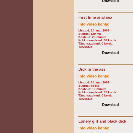
Download
First time anal sex
Info video kohta:
Lisatud:
14. mai 2007
Suurus:
129 MB
Kestvus:
28 minutit
Kokku vaadatud:
48 korda
Täna vaadatud:
0 korda
Tutvustus:
Download
Dick in the ass
Info video kohta:
Lisatud:
14. mai 2007
Suurus:
48 MB
Kestvus:
10 minutit
Kokku vaadatud:
39 korda
Täna vaadatud:
0 korda
Tutvustus:
Download
Lonely girl and black dick
Info video kohta: