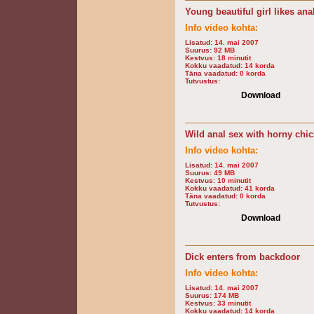
Young beautiful girl likes ana
Info video kohta:
Lisatud:
14. mai 2007
Suurus:
92 MB
Kestvus:
18 minutit
Kokku vaadatud:
14 korda
Täna vaadatud:
0 korda
Tutvustus:
Download
Wild anal sex with horny chic
Info video kohta:
Lisatud:
14. mai 2007
Suurus:
49 MB
Kestvus:
10 minutit
Kokku vaadatud:
41 korda
Täna vaadatud:
0 korda
Tutvustus:
Download
Dick enters from backdoor
Info video kohta:
Lisatud:
14. mai 2007
Suurus:
174 MB
Kestvus:
33 minutit
Kokku vaadatud:
14 korda