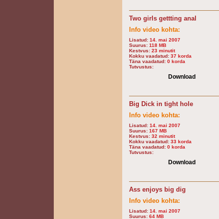
Two girls gettting anal
Info video kohta:
Lisatud:
14. mai 2007
Suurus:
118 MB
Kestvus:
23 minutit
Kokku vaadatud:
37 korda
Täna vaadatud:
0 korda
Tutvustus:
Download
Big Dick in tight hole
Info video kohta:
Lisatud:
14. mai 2007
Suurus:
167 MB
Kestvus:
32 minutit
Kokku vaadatud:
33 korda
Täna vaadatud:
0 korda
Tutvustus:
Download
Ass enjoys big dig
Info video kohta:
Lisatud:
14. mai 2007
Suurus:
64 MB