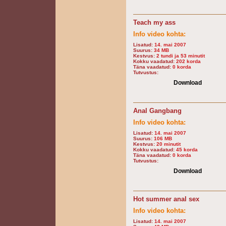
Teach my ass
Info video kohta:
Lisatud:
14. mai 2007
Suurus:
34 MB
Kestvus:
2 tundi ja 53 minutit
Kokku vaadatud:
202 korda
Täna vaadatud:
0 korda
Tutvustus:
Download
Anal Gangbang
Info video kohta:
Lisatud:
14. mai 2007
Suurus:
106 MB
Kestvus:
20 minutit
Kokku vaadatud:
45 korda
Täna vaadatud:
0 korda
Tutvustus:
Download
Hot summer anal sex
Info video kohta:
Lisatud:
14. mai 2007