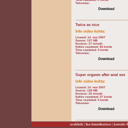
Tutvustus:
Download
Twice as nice
Info video kohta:
Lisatud:
14. mai 2007
Suurus:
137 MB
Kestvus:
27 minutit
Kokku vaadatud:
84 korda
Täna vaadatud:
0 korda
Tutvustus:
Download
Super orgasm after anal sex
Info video kohta:
Lisatud:
14. mai 2007
Suurus:
138 MB
Kestvus:
25 minutit
Kokku vaadatud:
37 korda
Täna vaadatud:
0 korda
Tutvustus:
Download
avalehele
|
lisa lemmikutesse
|
kontakt &