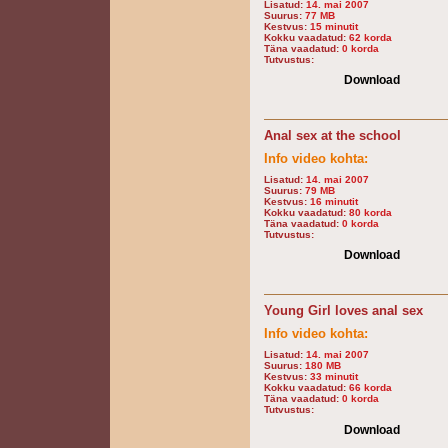
Lisatud:
14. mai 2007
Suurus:
77 MB
Kestvus:
15 minutit
Kokku vaadatud:
62 korda
Täna vaadatud:
0 korda
Tutvustus:
Download
Anal sex at the school
Info video kohta:
Lisatud:
14. mai 2007
Suurus:
79 MB
Kestvus:
16 minutit
Kokku vaadatud:
80 korda
Täna vaadatud:
0 korda
Tutvustus:
Download
Young Girl loves anal sex
Info video kohta:
Lisatud:
14. mai 2007
Suurus:
180 MB
Kestvus:
33 minutit
Kokku vaadatud:
66 korda
Täna vaadatud:
0 korda
Tutvustus:
Download