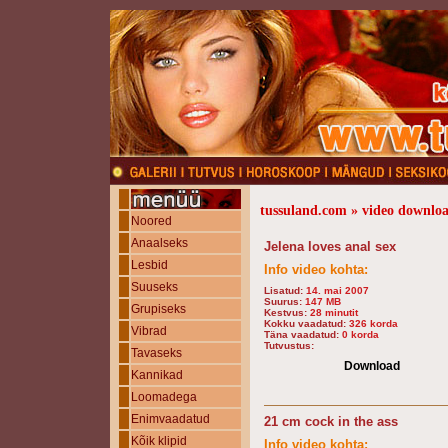
tussuland.com » video downloa
Noored
Anaalseks
Jelena loves anal sex
Lesbid
Info video kohta:
Suuseks
Lisatud:
14. mai 2007
Suurus:
147 MB
Grupiseks
Kestvus:
28 minutit
Kokku vaadatud:
326 korda
Vibrad
Täna vaadatud:
0 korda
Tutvustus:
Tavaseks
Download
Kannikad
Loomadega
Enimvaadatud
21 cm cock in the ass
Kõik klipid
Info video kohta: