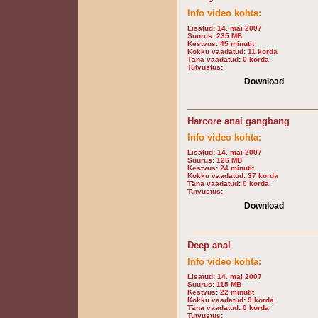
Info video kohta:
Lisatud:
14. mai 2007
Suurus:
235 MB
Kestvus:
45 minutit
Kokku vaadatud:
11 korda
Täna vaadatud:
0 korda
Tutvustus:
Download
Harcore anal gangbang
Info video kohta:
Lisatud:
14. mai 2007
Suurus:
126 MB
Kestvus:
24 minutit
Kokku vaadatud:
37 korda
Täna vaadatud:
0 korda
Tutvustus:
Download
Deep anal
Info video kohta:
Lisatud:
14. mai 2007
Suurus:
115 MB
Kestvus:
22 minutit
Kokku vaadatud:
9 korda
Täna vaadatud:
0 korda
Tutvustus: