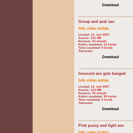
Download
Group and anal sex
Info video kohta:
Lisatud:
14. mai 2007
Suurus:
122 MB
Kestvus:
24 minutit
Kokku vaadatud:
13 korda
Täna vaadatud:
0 korda
Tutvustus:
Download
Innocent ass gets banged
Info video kohta:
Lisatud:
14. mai 2007
Suurus:
124 MB
Kestvus:
25 minutit
Kokku vaadatud:
38 korda
Täna vaadatud:
0 korda
Tutvustus:
Download
Pink pussy and tight ass
Info video kohta: