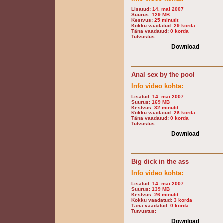
Lisatud:
14. mai 2007
Suurus:
129 MB
Kestvus:
25 minutit
Kokku vaadatud:
29 korda
Täna vaadatud:
0 korda
Tutvustus:
Download
Anal sex by the pool
Info video kohta:
Lisatud:
14. mai 2007
Suurus:
169 MB
Kestvus:
32 minutit
Kokku vaadatud:
28 korda
Täna vaadatud:
0 korda
Tutvustus:
Download
Big dick in the ass
Info video kohta:
Lisatud:
14. mai 2007
Suurus:
139 MB
Kestvus:
26 minutit
Kokku vaadatud:
3 korda
Täna vaadatud:
0 korda
Tutvustus:
Download