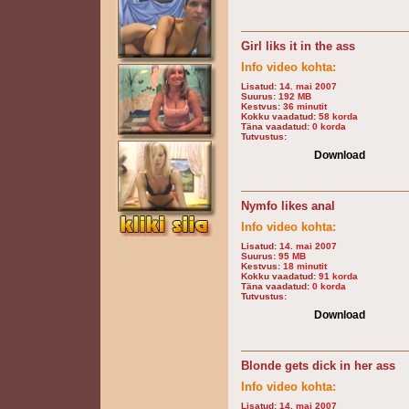
Girl liks it in the ass
Info video kohta:
Lisatud:
14. mai 2007
Suurus:
192 MB
Kestvus:
36 minutit
Kokku vaadatud:
58 korda
Täna vaadatud:
0 korda
Tutvustus:
Download
Nymfo likes anal
Info video kohta:
Lisatud:
14. mai 2007
Suurus:
95 MB
Kestvus:
18 minutit
Kokku vaadatud:
91 korda
Täna vaadatud:
0 korda
Tutvustus:
Download
Blonde gets dick in her ass
Info video kohta:
Lisatud:
14. mai 2007