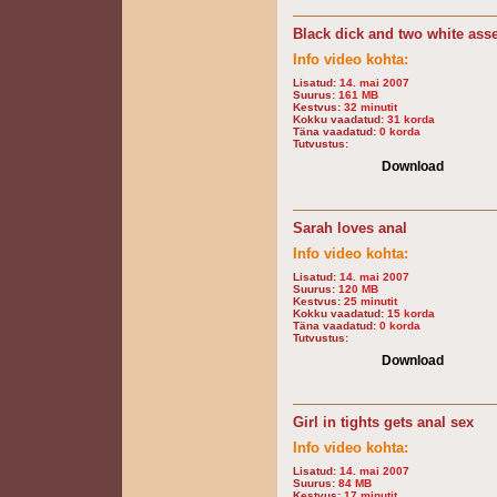
Black dick and two white ass
Info video kohta:
Lisatud:
14. mai 2007
Suurus:
161 MB
Kestvus:
32 minutit
Kokku vaadatud:
31 korda
Täna vaadatud:
0 korda
Tutvustus:
Download
Sarah loves anal
Info video kohta:
Lisatud:
14. mai 2007
Suurus:
120 MB
Kestvus:
25 minutit
Kokku vaadatud:
15 korda
Täna vaadatud:
0 korda
Tutvustus:
Download
Girl in tights gets anal sex
Info video kohta:
Lisatud:
14. mai 2007
Suurus:
84 MB
Kestvus:
17 minutit