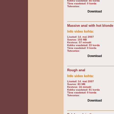
Kokku vaadatud:
45 korda
Täna vaadatud:
0 korda
Tutvustus:
Download
Massive anal with hot blonde 
Info video kohta:
Lisatud:
14. mai 2007
Suurus:
193 MB
Kestvus:
57 minutit
Kokku vaadatud:
33 korda
Täna vaadatud:
0 korda
Tutvustus:
Download
Rough anal
Info video kohta:
Lisatud:
14. mai 2007
Suurus:
83 MB
Kestvus:
16 minutit
Kokku vaadatud:
91 korda
Täna vaadatud:
0 korda
Tutvustus:
Download