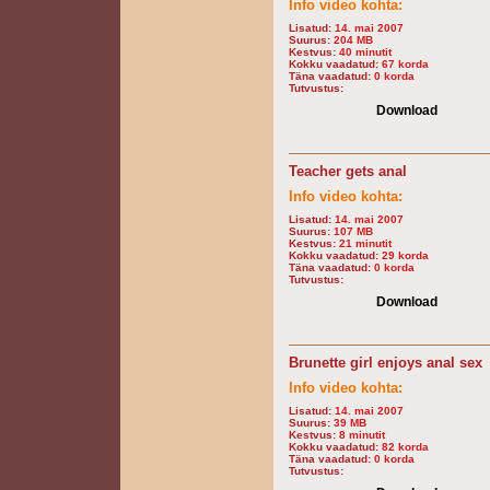
Info video kohta:
Lisatud:
14. mai 2007
Suurus:
204 MB
Kestvus:
40 minutit
Kokku vaadatud:
67 korda
Täna vaadatud:
0 korda
Tutvustus:
Download
Teacher gets anal
Info video kohta:
Lisatud:
14. mai 2007
Suurus:
107 MB
Kestvus:
21 minutit
Kokku vaadatud:
29 korda
Täna vaadatud:
0 korda
Tutvustus:
Download
Brunette girl enjoys anal sex
Info video kohta:
Lisatud:
14. mai 2007
Suurus:
39 MB
Kestvus:
8 minutit
Kokku vaadatud:
82 korda
Täna vaadatud:
0 korda
Tutvustus: