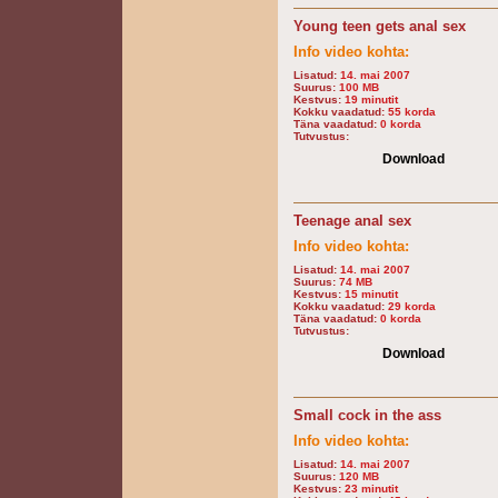
Young teen gets anal sex
Info video kohta:
Lisatud:
14. mai 2007
Suurus:
100 MB
Kestvus:
19 minutit
Kokku vaadatud:
55 korda
Täna vaadatud:
0 korda
Tutvustus:
Download
Teenage anal sex
Info video kohta:
Lisatud:
14. mai 2007
Suurus:
74 MB
Kestvus:
15 minutit
Kokku vaadatud:
29 korda
Täna vaadatud:
0 korda
Tutvustus:
Download
Small cock in the ass
Info video kohta:
Lisatud:
14. mai 2007
Suurus:
120 MB
Kestvus:
23 minutit