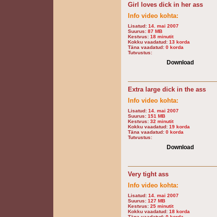
Girl loves dick in her ass
Info video kohta:
Lisatud:
14. mai 2007
Suurus:
87 MB
Kestvus:
18 minutit
Kokku vaadatud:
13 korda
Täna vaadatud:
0 korda
Tutvustus:
Download
Extra large dick in the ass
Info video kohta:
Lisatud:
14. mai 2007
Suurus:
151 MB
Kestvus:
32 minutit
Kokku vaadatud:
19 korda
Täna vaadatud:
0 korda
Tutvustus:
Download
Very tight ass
Info video kohta:
Lisatud:
14. mai 2007
Suurus:
127 MB
Kestvus:
25 minutit
Kokku vaadatud:
18 korda
Täna vaadatud:
0 korda