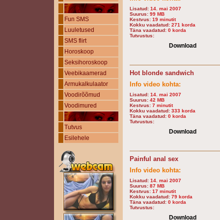
Lisatud:
14. mai 2007
Suurus:
99 MB
Fun SMS
Kestvus:
19 minutit
Kokku vaadatud:
271 korda
Luuletused
Täna vaadatud:
0 korda
Tutvustus:
SMS flirt
Download
Horoskoop
Seksihoroskoop
Hot blonde sandwich
Veebikaamerad
Armukalkulaator
Info video kohta:
Voodirõõmud
Lisatud:
14. mai 2007
Suurus:
42 MB
Voodimured
Kestvus:
7 minutit
Kokku vaadatud:
333 korda
Täna vaadatud:
0 korda
Tutvustus:
Tutvus
Download
Esilehele
Painful anal sex
Info video kohta:
Lisatud:
14. mai 2007
Suurus:
87 MB
Kestvus:
17 minutit
Kokku vaadatud:
79 korda
Täna vaadatud:
0 korda
Tutvustus:
Download