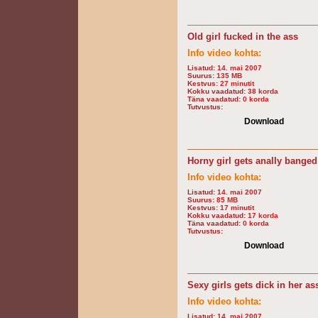
Old girl fucked in the ass
Info video kohta:
Lisatud:
14. mai 2007
Suurus:
135 MB
Kestvus:
27 minutit
Kokku vaadatud:
38 korda
Täna vaadatud:
0 korda
Tutvustus:
Download
Horny girl gets anally banged
Info video kohta:
Lisatud:
14. mai 2007
Suurus:
85 MB
Kestvus:
17 minutit
Kokku vaadatud:
17 korda
Täna vaadatud:
0 korda
Tutvustus:
Download
Sexy girls gets dick in her as
Info video kohta:
Lisatud:
14. mai 2007