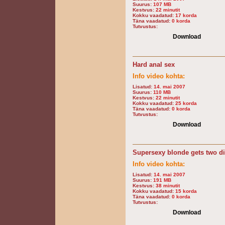
Suurus:
107 MB
Kestvus:
22 minutit
Kokku vaadatud:
17 korda
Täna vaadatud:
0 korda
Tutvustus:
Download
Hard anal sex
Info video kohta:
Lisatud:
14. mai 2007
Suurus:
110 MB
Kestvus:
22 minutit
Kokku vaadatud:
25 korda
Täna vaadatud:
0 korda
Tutvustus:
Download
Supersexy blonde gets two d
Info video kohta:
Lisatud:
14. mai 2007
Suurus:
191 MB
Kestvus:
38 minutit
Kokku vaadatud:
15 korda
Täna vaadatud:
0 korda
Tutvustus:
Download