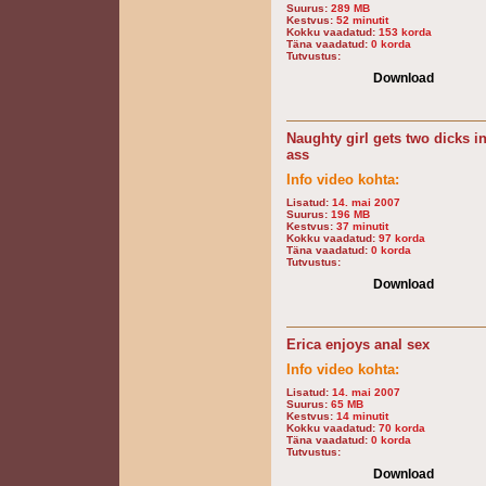
Suurus:
289 MB
Kestvus:
52 minutit
Kokku vaadatud:
153 korda
Täna vaadatud:
0 korda
Tutvustus:
Download
Naughty girl gets two dicks in
ass
Info video kohta:
Lisatud:
14. mai 2007
Suurus:
196 MB
Kestvus:
37 minutit
Kokku vaadatud:
97 korda
Täna vaadatud:
0 korda
Tutvustus:
Download
Erica enjoys anal sex
Info video kohta:
Lisatud:
14. mai 2007
Suurus:
65 MB
Kestvus:
14 minutit
Kokku vaadatud:
70 korda
Täna vaadatud:
0 korda
Tutvustus:
Download