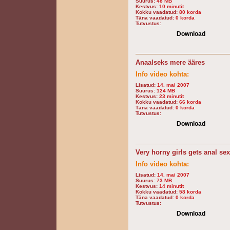
Suurus:
48 MB
Kestvus:
10 minutit
Kokku vaadatud:
80 korda
Täna vaadatud:
0 korda
Tutvustus:
Download
Anaalseks mere ääres
Info video kohta:
Lisatud:
14. mai 2007
Suurus:
124 MB
Kestvus:
23 minutit
Kokku vaadatud:
66 korda
Täna vaadatud:
0 korda
Tutvustus:
Download
Very horny girls gets anal sex
Info video kohta:
Lisatud:
14. mai 2007
Suurus:
73 MB
Kestvus:
14 minutit
Kokku vaadatud:
58 korda
Täna vaadatud:
0 korda
Tutvustus:
Download