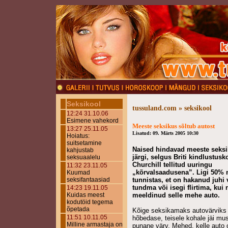
Seksikool
tussuland.com » seksikool
12:24 31.10.06
Esimene vahekord
Meeste seksikus sõltub autost
13:27 25.11.05
Lisatud: 09. Märts 2005 10:30
Hoiatus:
suitsetamine
Naised hindavad meeste seksi
kahjustab
järgi, selgus Briti kindlustus
seksuaalelu
Churchill tellitud uuringu
11:32 23.11.05
„kõrvalsaadusena”. Ligi 50% n
Kuumad
seksifantaasiad
tunnistas, et on hakanud juhi 
tundma või isegi flirtima, kui 
14:23 19.11.05
Kuidas meest
meeldinud selle mehe auto.
kodutöid tegema
õpetada
Kõige seksikamaks autovärviks 
11:51 10.11.05
hõbedase, teisele kohale jäi mu
Milline armastaja on
punane värv. Mehed, kelle auto 