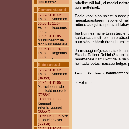
sinu mees?
roheline või hall, ei meeldi naist
põhimõtteliselt.
Kommentaarid
12:24 31.10.06
Peale värvi ajab naistel autode
Esimene vahekord
muusikasüstseem, spoilerid, nah
00:06 11.11.04
mõned autojuhid riputavad tahav
Esimene kogemus
loomadega
Iga kümnes naine tunnistas, et
01:34 01.11.05
kohtamas ainult tolle auto päras
Masturbeerimsie
auto värv määrab ära suhtumise 
tehnikaid meestele
00:06 11.11.04
Ja muidugi mõjuvad naistele aut
Esimene kogemus
Skoda, Reliant Robini (3-rattalin
loomadega
maamehele kartulikottide ja hei
hellitada lootusi naissoo hulgas 
Enimloetud
12:24 31.10.06
Loetud: 4513 korda,
kommentaare
Esimene vahekord
(94959)
01:34 01.11.05
< Eelmine
Masturbeerimsie
tehnikaid meestele
(72884)
11:32 23.11.05
Kuumad
seksifantaasiad
(63557)
11:56 06.11.05
See
oleks vägev seks!
(55868)
15:24 31.10.05