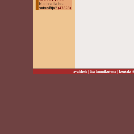
Kuidas olla hea
suhuvõtja?
(47328)
avalehele
|
lisa lemmikutesse
|
kontakt &