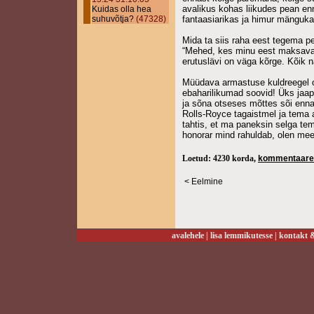
avalikus kohas liikudes pean en
Kuidas olla hea
suhuvõtja?
(47328)
fantaasiarikas ja himur mänguka
Mida ta siis raha eest tegema pe
“Mehed, kes minu eest maksavad
erutuslävi on väga kõrge. Kõik na
Müüdava armastuse kuldreegel o
ebaharilikumad soovid! Üks jaa
ja sõna otseses mõttes sõi enna
Rolls-Royce tagaistmel ja tema a
tahtis, et ma paneksin selga te
honorar mind rahuldab, olen mee
Loetud: 4230 korda,
kommentaare
< Eelmine
avalehele
|
lisa lemmikutesse
|
kontakt &