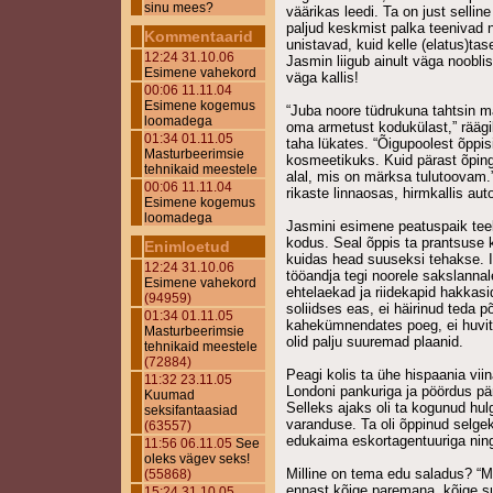
sinu mees?
väärikas leedi. Ta on just selline
paljud keskmist palka teenivad 
Kommentaarid
unistavad, kuid kelle (elatus)tas
12:24 31.10.06
Jasmin liigub ainult väga noobli
Esimene vahekord
väga kallis!
00:06 11.11.04
Esimene kogemus
“Juba noore tüdrukuna tahtsin 
loomadega
oma armetust kodukülast,” räägi
01:34 01.11.05
taha lükates. “Õigupoolest õppi
Masturbeerimsie
kosmeetikuks. Kuid pärast õpin
tehnikaid meestele
alal, mis on märksa tulutoovam.
00:06 11.11.04
rikaste linnaosas, hirmkallis aut
Esimene kogemus
loomadega
Jasmini esimene peatuspaik teel 
kodus. Seal õppis ta prantsuse ke
Enimloetud
kuidas head suuseksi tehakse. Il
12:24 31.10.06
tööandja tegi noorele sakslannal
Esimene vahekord
ehtelaekad ja riidekapid hakkasid
(94959)
soliidses eas, ei häirinud teda põ
01:34 01.11.05
kahekümnendates poeg, ei huvita
Masturbeerimsie
olid palju suuremad plaanid.
tehnikaid meestele
(72884)
Peagi kolis ta ühe hispaania vii
11:32 23.11.05
Londoni pankuriga ja pöördus pär
Kuumad
Selleks ajaks oli ta kogunud hul
seksifantaasiad
varanduse. Ta oli õppinud selgek
(63557)
edukaima eskortagentuuriga nin
11:56 06.11.05
See
oleks vägev seks!
Milline on tema edu saladus? “
(55868)
ennast kõige paremana, kõige su
15:24 31.10.05