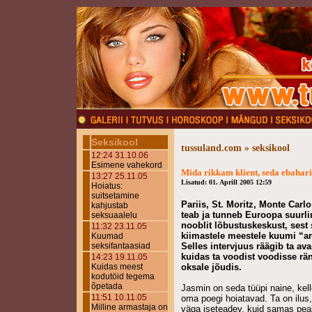
Seksikool
tussuland.com » seksikool
12:24 31.10.06
Esimene vahekord
Mida rikkam klient, seda ebahar
13:27 25.11.05
Lisatud: 01. Aprill 2005 12:59
Hoiatus:
suitsetamine
Pariis, St. Moritz, Monte Carl
kahjustab
teab ja tunneb Euroopa suurl
seksuaalelu
nooblit lõbustuskeskust, sest 
11:32 23.11.05
kiimastele meestele kuumi “a
Kuumad
seksifantaasiad
Selles intervjuus räägib ta av
kuidas ta voodist voodisse rän
14:23 19.11.05
Kuidas meest
oksale jõudis.
kodutöid tegema
õpetada
Jasmin on seda tüüpi naine, kel
11:51 10.11.05
oma poegi hoiatavad. Ta on ilus,
Milline armastaja on
väga iseteadev, kuid samas peala