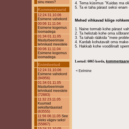
sinu mees?
4. Tema küsimus "Kuidas ma ol
5. Ta ei taha pärast seksi enam
Kommentaarid
12:24 31.10.06
Esimene vahekord
Mehed vihkavad kõige rohkem
00:06 11.11.04
Esimene kogemus
1. Naine tormab kohe pärast vah
loomadega
2. Ta helistab kohe oma sõbrann
01:34 01.11.05
3. Ta tahab rääkida "meie probl
Masturbeerimsie
4. Kardab kohutavalt oma make-u
tehnikaid meestele
5. Hakkab kohe voodilinalt spe
00:06 11.11.04
Esimene kogemus
loomadega
Loetud: 6065 korda,
kommentaare
Enimloetud
12:24 31.10.06
< Eelmine
Esimene vahekord
(94956)
01:34 01.11.05
Masturbeerimsie
tehnikaid meestele
(72883)
11:32 23.11.05
Kuumad
seksifantaasiad
(63555)
11:56 06.11.05
See
oleks vägev seks!
(55867)
15:24 31.10.05