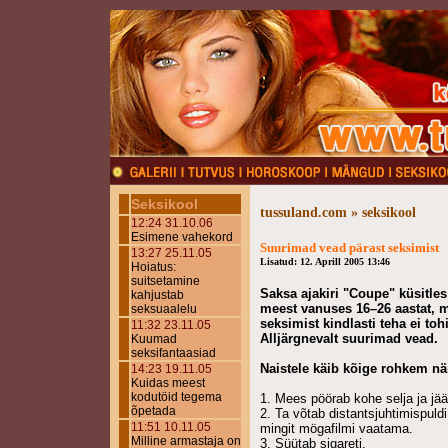
Seksikool
tussuland.com » seksikool
12:24 31.10.06
Esimene vahekord
Suurimad vead pärast seksimist
13:27 25.11.05
Lisatud: 12. Aprill 2005 13:46
Hoiatus:
suitsetamine
Saksa ajakiri "Coupe" küsitles
kahjustab
meest vanuses 16–26 aastat, m
seksuaalelu
seksimist kindlasti teha ei toh
11:32 23.11.05
Alljärgnevalt suurimad vead.
Kuumad
seksifantaasiad
Naistele käib kõige rohkem nä
14:23 19.11.05
Kuidas meest
kodutöid tegema
1. Mees pöörab kohe selja ja j
õpetada
2. Ta võtab distantsjuhtimispuld
11:51 10.11.05
mingit mögafilmi vaatama.
Milline armastaja on
3. Süütab sigareti.