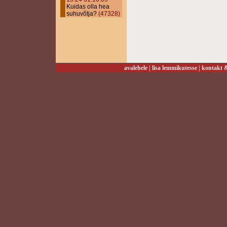
Kuidas olla hea
suhuvõtja?
(47328)
avalehele
|
lisa lemmikutesse
|
kontakt &