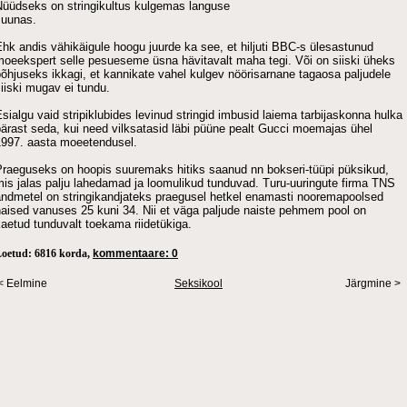
Nüüdseks on stringikultus kulgemas languse
suunas.
hk andis vähikäigule hoogu juurde ka see, et hiljuti BBC-s ülesastunud
moeekspert selle pesueseme üsna hävitavalt maha tegi. Või on siiski üheks
õhjuseks ikkagi, et kannikate vahel kulgev nöörisarnane tagaosa paljudele
iiski mugav ei tundu.
sialgu vaid stripiklubides levinud stringid imbusid laiema tarbijaskonna hulka
ärast seda, kui need vilksatasid läbi püüne pealt Gucci moemajas ühel
1997. aasta moeetendusel.
Praeguseks on hoopis suuremaks hitiks saanud nn bokseri-tüüpi püksikud,
is jalas palju lahedamad ja loomulikud tunduvad. Turu-uuringute firma TNS
andmetel on stringikandjateks praegusel hetkel enamasti nooremapoolsed
naised vanuses 25 kuni 34. Nii et väga paljude naiste pehmem pool on
aetud tunduvalt toekama riidetükiga.
oetud: 6816 korda,
kommentaare: 0
< Eelmine
Seksikool
Järgmine >