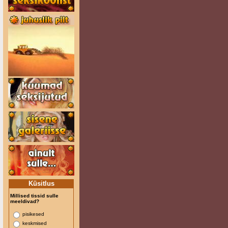
Küsitlus
Millised tissid sulle
meeldivad?
pisikesed
keskmised