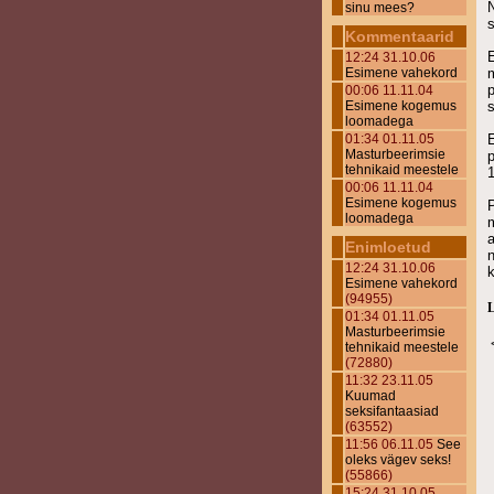
sinu mees?
Kommentaarid
E
12:24 31.10.06
Esimene vahekord
p
00:06 11.11.04
Esimene kogemus
s
loomadega
01:34 01.11.05
E
Masturbeerimsie
p
tehnikaid meestele
00:06 11.11.04
Esimene kogemus
loomadega
m
Enimloetud
12:24 31.10.06
k
Esimene vahekord
(94955)
L
01:34 01.11.05
Masturbeerimsie
tehnikaid meestele
(72880)
11:32 23.11.05
Kuumad
seksifantaasiad
(63552)
11:56 06.11.05
See
oleks vägev seks!
(55866)
15:24 31.10.05