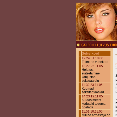
Seksikool
12:24 31.10.06
Esimene vahekord
S
13:27 25.11.05
L
Hoiatus:
suitsetamine
kahjustab
seksuaalelu
11:32 23.11.05
Kuumad
seksifantaasiad
14:23 19.11.05
V
Kuidas meest
kodutöid tegema
õpetada
s
11:51 10.11.05
m
Milline armastaja on