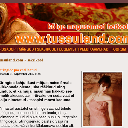
tussuland.com » seksikool
tringide päevad loetud
isatud: 01. September 2005 15:00
Stringide kahjulikust mõjust naise õrnale
piirkonnale oleme juba rääkinud ning
tundub, et ka mujal maailmas hakkab see
imelik aksessuaar - rõivaks on seda vaat et
palju nimetatud - tasapisi moest kaduma.
iimastel aastatel on stringe saatnud tohutu
müügiedu, pesupoodidest on teada, et iga
kolmanda müüdud püksipaari puhul oli tegemist
tringidega. Stringiservad paistsid välja nii
adala püksivärvli kui läbikumava seeliku alt.