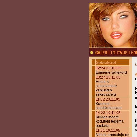
Seksikool
12:24 31.10.06
Esimene vahekord
13:27 25.11.05
L
Hoiatus:
suitsetamine
kahjustab
h
seksuaalelu
11:32 23.11.05
Kuumad
seksifantaasiad
14:23 19.11.05
Kuidas meest
kodutöid tegema
a
õpetada
v
11:51 10.11.05
Milline armastaja on