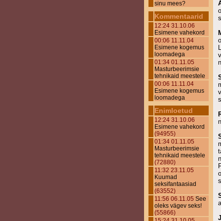
sinu mees?
o
Kommentaarid
s
12:24 31.10.06
Esimene vahekord
o
00:06 11.11.04
Esimene kogemus
L
loomadega
01:34 01.11.05
n
Masturbeerimsie
tehnikaid meestele
00:06 11.11.04
m
Esimene kogemus
v
loomadega
Enimloetud
12:24 31.10.06
n
Esimene vahekord
(94955)
01:34 01.11.05
Masturbeerimsie
t
tehnikaid meestele
n
(72880)
11:32 23.11.05
Kuumad
s
seksifantaasiad
(63552)
11:56 06.11.05
See
oleks vägev seks!
(55866)
15:24 31.10.05