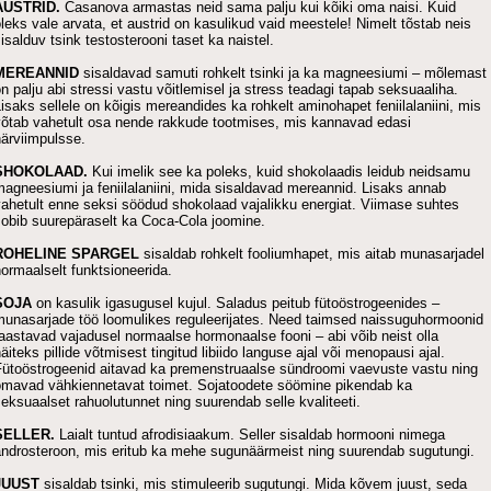
AUSTRID.
Casanova armastas neid sama palju kui kõiki oma naisi. Kuid
leks vale arvata, et austrid on kasulikud vaid meestele! Nimelt tõstab neis
isalduv tsink testosterooni taset ka naistel.
MEREANNID
sisaldavad samuti rohkelt tsinki ja ka magneesiumi – mõlemast
n palju abi stressi vastu võitlemisel ja stress teadagi tapab seksuaaliha.
isaks sellele on kõigis mereandides ka rohkelt aminohapet feniilalaniini, mis
võtab vahetult osa nende rakkude tootmises, mis kannavad edasi
ärviimpulsse.
SHOKOLAAD.
Kui imelik see ka poleks, kuid shokolaadis leidub neidsamu
agneesiumi ja feniilalaniini, mida sisaldavad mereannid. Lisaks annab
ahetult enne seksi söödud shokolaad vajalikku energiat. Viimase suhtes
sobib suurepäraselt ka Coca-Cola joomine.
ROHELINE SPARGEL
sisaldab rohkelt fooliumhapet, mis aitab munasarjadel
ormaalselt funktsioneerida.
SOJA
on kasulik igasugusel kujul. Saladus peitub fütoöstrogeenides –
munasarjade töö loomulikes reguleerijates. Need taimsed naissuguhormoonid
aastavad vajadusel normaalse hormonaalse fooni – abi võib neist olla
äiteks pillide võtmisest tingitud libiido languse ajal või menopausi ajal.
Fütoöstrogeenid aitavad ka premenstruaalse sündroomi vaevuste vastu ning
omavad vähkiennetavat toimet. Sojatoodete söömine pikendab ka
eksuaalset rahuolutunnet ning suurendab selle kvaliteeti.
SELLER.
Laialt tuntud afrodisiaakum. Seller sisaldab hormooni nimega
androsteroon, mis eritub ka mehe sugunäärmeist ning suurendab sugutungi.
JUUST
sisaldab tsinki, mis stimuleerib sugutungi. Mida kõvem juust, seda