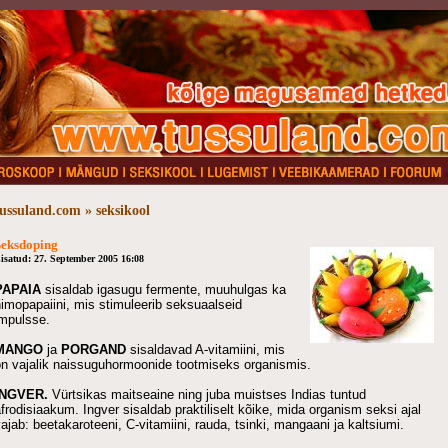
tussuland.com » seksikool
Seksdoping
isatud: 27. September 2005 16:08
PAPAIA
sisaldab igasugu fermente, muuhulgas ka
imopapaiini, mis stimuleerib seksuaalseid
impulsse.
MANGO
ja
PORGAND
sisaldavad A-vitamiini, mis
on vajalik naissuguhormoonide tootmiseks organismis.
INGVER.
Vürtsikas maitseaine ning juba muistses Indias tuntud
frodisiaakum. Ingver sisaldab praktiliselt kõike, mida organism seksi ajal
ajab: beetakaroteeni, C-vitamiini, rauda, tsinki, mangaani ja kaltsiumi.