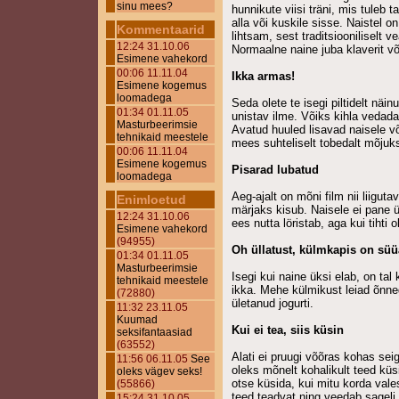
sinu mees?
hunnikute viisi träni, mis tuleb t
alla või kuskile sisse. Naistel o
Kommentaarid
lihtsam, sest traditsioonilisel
12:24 31.10.06
Normaalne naine juba klaverit võ
Esimene vahekord
00:06 11.11.04
Ikka armas!
Esimene kogemus
loomadega
Seda olete te isegi piltidelt näin
01:34 01.11.05
unistav ilme. Võiks kihla vedada,
Masturbeerimsie
Avatud huuled lisavad naisele võ
tehnikaid meestele
mees suhteliselt tobedalt mõjuk
00:06 11.11.04
Esimene kogemus
Pisarad lubatud
loomadega
Aeg-ajalt on mõni film nii liiguta
Enimloetud
märjaks kisub. Naisele ei pane ü
12:24 31.10.06
ees nutta löristab, aga kui tiht
Esimene vahekord
(94955)
Oh üllatust, külmkapis on süü
01:34 01.11.05
Masturbeerimsie
Isegi kui naine üksi elab, on tal
tehnikaid meestele
ikka. Mehe külmikust leiad õnn
(72880)
ületanud jogurti.
11:32 23.11.05
Kuumad
Kui ei tea, siis küsin
seksifantaasiad
(63552)
Alati ei pruugi võõras kohas sei
11:56 06.11.05
See
oleks mõnelt kohalikult teed kü
oleks vägev seks!
otse küsida, kui mitu korda vale
(55866)
teed teadvat ning veedab sageli
15:24 31.10.05