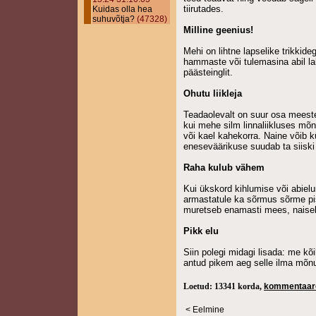
tiirutades.
Kuidas olla hea
suhuvõtja?
(47328)
Milline geenius!
Mehi on lihtne lapselike trikkide
hammaste või tulemasina abil lah
päästeinglit.
Ohutu liikleja
Teadaolevalt on suur osa meestes
kui mehe silm linnaliikluses mõn
või kael kahekorra. Naine võib k
eneseväärikuse suudab ta siiski 
Raha kulub vähem
Kui ükskord kihlumise või abiel
armastatule ka sõrmus sõrme pista
muretseb enamasti mees, naisel
Pikk elu
Siin polegi midagi lisada: me kõ
antud pikem aeg selle ilma mõnu
Loetud: 13341 korda,
kommentaare
< Eelmine