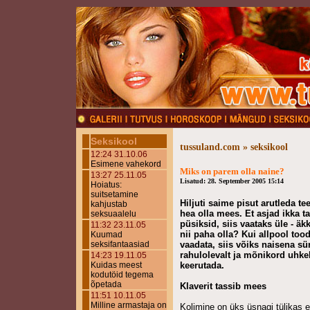
Seksikool
tussuland.com » seksikool
12:24 31.10.06
Esimene vahekord
Miks on parem olla naine?
13:27 25.11.05
Lisatud: 28. September 2005 15:14
Hoiatus:
suitsetamine
Hiljuti saime pisut arutleda t
kahjustab
hea olla mees. Et asjad ikka t
seksuaalelu
püsiksid, siis vaataks üle - äk
11:32 23.11.05
nii paha olla? Kui allpool to
Kuumad
seksifantaasiad
vaadata, siis võiks naisena sü
rahulolevalt ja mõnikord uhkel
14:23 19.11.05
Kuidas meest
keerutada.
kodutöid tegema
õpetada
Klaverit tassib mees
11:51 10.11.05
Milline armastaja on
Kolimine on üks üsnagi tülikas 