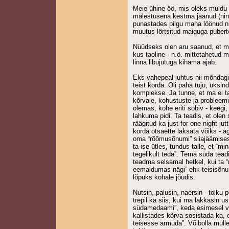
Meie ühine öö, mis oleks muidu 
mälestusena kestma jäänud (ning
punastades pilgu maha löönud ni
muutus lörtsitud maiguga pubert
Nüüdseks olen aru saanud, et mu
kus taoline - n.ö. mittetahetud 
linna libujutuga kihama ajab.
Eks vahepeal juhtus nii mõndag
teist korda. Oli paha tuju, üksin
komplekse. Ja tunne, et ma ei t
kõrvale, kohustuste ja probleem
olemas, kohe eriti sobiv - keegi,
lahkuma pidi. Ta teadis, et olen 
räägitud ka just for one night ju
korda otsaette laksata võiks - ag
oma “rõõmusõnumi” siiajäämisest 
ta ise ütles, tundus talle, et “
tegelikult teda”. Tema süda tead
teadma selsamal hetkel, kui ta 
eemaldumas nägi” ehk teisisõnu s
lõpuks kohale jõudis.
Nutsin, palusin, naersin - tolku 
trepil ka siis, kui ma lakkasin u
südamedaami”, keda esimesel võ
kallistades kõrva sosistada ka, e
teisesse armuda”. Võibolla mulle