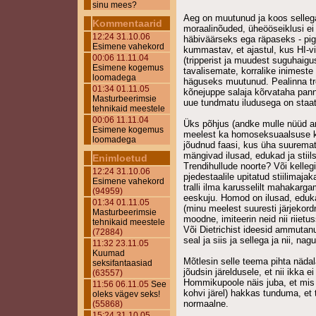
sinu mees?
Aeg on muutunud ja koos selleg
Kommentaarid
moraalinõuded, üheööseiklusi e
12:24 31.10.06
häbiväärseks ega räpaseks - pig
Esimene vahekord
kummastav, et ajastul, kus HI-vi
00:06 11.11.04
(tripperist ja muudest suguhaigu
Esimene kogemus
tavalisemate, korralike inimeste 
loomadega
häguseks muutunud. Pealinna tr
01:34 01.11.05
kõnejuppe salaja kõrvataha pann
Masturbeerimsie
uue tundmatu iludusega on staa
tehnikaid meestele
00:06 11.11.04
Üks põhjus (andke mulle nüüd and
Esimene kogemus
meelest ka homoseksuaalsuse ku
loomadega
jõudnud faasi, kus üha suuremat r
mängivad ilusad, edukad ja stii
Enimloetud
Trendihullude noorte? Või kelle
12:24 31.10.06
pjedestaalile upitatud stiilimaja
Esimene vahekord
tralli ilma karusselilt mahakarg
(94959)
eeskuju. Homod on ilusad, eduk
01:34 01.11.05
(minu meelest suuresti järjeko
Masturbeerimsie
moodne, imiteerin neid nii riietuss
tehnikaid meestele
Või Dietrichist ideesid ammutan
(72884)
seal ja siis ja sellega ja nii, nag
11:32 23.11.05
Kuumad
Mõtlesin selle teema pihta näda
seksifantaasiad
jõudsin järeldusele, et nii ikka 
(63557)
Hommikupoole näis juba, et mis
11:56 06.11.05
See
kohvi järel) hakkas tunduma, et t
oleks vägev seks!
normaalne.
(55868)
15:24 31.10.05