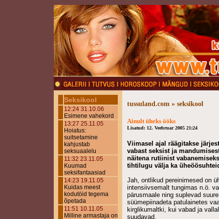
Seksikool
tussuland.com » seksikool
12:24 31.10.06
Esimene vahekord
Ainult üheks ööks
13:27 25.11.05
Lisatud: 12. Veebruar 2005 21:24
Hoiatus:
suitsetamine
Viimasel ajal räägitakse järje
kahjustab
vabast seksist ja mandumisest
seksuaalelu
näitena rutiinist vabanemisek
11:32 23.11.05
tihtilugu välja ka üheöösuhtei
Kuumad
seksifantaasiad
Jah, ontlikud pereinimesed on ü
14:23 19.11.05
Kuidas meest
intensiivsemalt tungimas n.ö. val
kodutöid tegema
pärusmaale ning suplevad suur
õpetada
süümepiinadeta patulainetes vaa
11:51 10.11.05
kirglikumaltki, kui vabad ja valla
Milline armastaja on
suudavad.