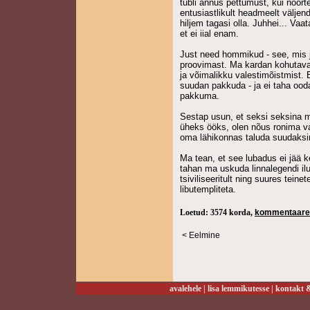
tubli annus pettumust, kui noorte
entusiastlikult headmeelt väljend
hiljem tagasi olla. Juhhei... Vaa
et ei iial enam.
Just need hommikud - see, mis 
proovimast. Ma kardan kohutava
ja võimalikku valestimõistmist. 
suudan pakkuda - ja ei taha ood
pakkuma.
Sestap usun, et seksi seksina mi
üheks ööks, olen nõus ronima va
oma lähikonnas taluda suudaksi
Ma tean, et see lubadus ei jää 
tahan ma uskuda linnalegendi il
tsiviliseeritult ning suures tein
libutempliteta.
Loetud: 3574 korda,
kommentaare
< Eelmine
avalehele
|
lisa lemmikutesse
|
kontakt &