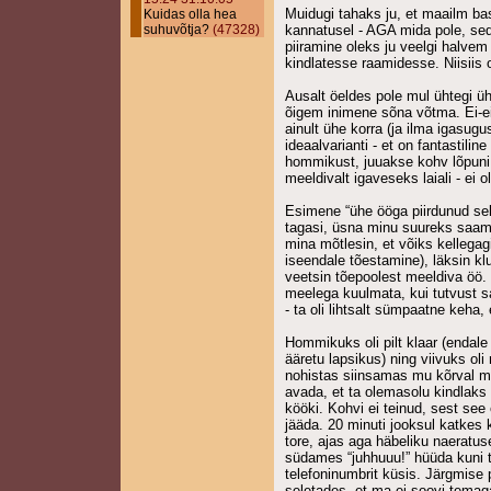
Muidugi tahaks ju, et maailm bas
Kuidas olla hea
suhuvõtja?
(47328)
kannatusel - AGA mida pole, se
piiramine oleks ju veelgi halve
kindlatesse raamidesse. Niisiis 
Ausalt öeldes pole mul ühtegi üh
õigem inimene sõna võtma. Ei-ei,
ainult ühe korra (ja ilma igasugu
ideaalvarianti - et on fantastili
hommikust, juuakse kohv lõpuni j
meeldivalt igaveseks laiali - ei o
Esimene “ühe ööga piirdunud sek
tagasi, üsna minu suureks saami
mina mõtlesin, et võiks kellega
iseendale tõestamine), läksin klu
veetsin tõepoolest meeldiva öö. 
meelega kuulmata, kui tutvust s
- ta oli lihtsalt sümpaatne keha,
Hommikuks oli pilt klaar (endale
ääretu lapsikus) ning viivuks oli
nohistas siinsamas mu kõrval ma
avada, et ta olemasolu kindlaks 
kööki. Kohvi ei teinud, sest se
jääda. 20 minuti jooksul katkes k
tore, ajas aga häbeliku naeratus
südames “juhhuuu!” hüüda kuni t
telefoninumbrit küsis. Järgmise p
seletades, et ma ei soovi temag