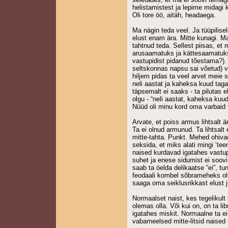
helistamistest ja lepime midagi 
Oli tore öö, aitäh, headaega.
Ma nägin teda veel. Ja tüüpilis
elust enam ära. Mitte kunagi. Ma
tahtnud teda. Sellest piisas, et
arusaamatuks ja kättesaamatuks
vastupidist pidanud tõestama?). 
seltskonnas napsu sai võetud) võ
hiljem pidas ta veel arvet meie se
neli aastat ja kaheksa kuud taga
täpsemalt ei saaks - ta pilutas 
olgu - “neli aastat, kaheksa kuu
Nüüd oli minu kord oma varbaid 
Arvate, et poiss armus lihtsalt 
Ta ei olnud armunud. Ta lihtsalt
mitte-tahta. Punkt. Mehed ohivad
seksida, et miks alati mingi ‘te
naised kurdavad igatahes vastupid
suhet ja enese sidumist ei soovi 
saab ta öelda delikaatse “ei”, t
feodaali kombel sõbrameheks olla
saaga oma seiklusrikkast elust 
Normaalset naist, kes tegelikul
olemas olla. Või kui on, on ta li
igatahes miskit. Normaalne ta e
vabameelsed mitte-litsid naised