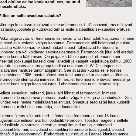
saad olulise eelise konkurendi ees, muutud
enesekindlaks.
Milles on selle avastuse saladus?
Alter ego koostisse kuuluvad inimese feromoonid - lõhnaained, mis mõjuvad
astassugupoolele ja kutsuvad temas esile alateadliku seksuaalse erutuse.
ikka aega arvati, et feromoonid esinevad ainult loomadel, kusjuures inimene
on need evolutsiooni käigus kaotanud. Feromoonide abil hoiatavad putukad,
alad ja väikeloomad üksteist hädaohu eest, tähistavad territooriumi,
unnevad ära või köidavad seksuaalpartnereid. Feromoonide jõud eriti eredalt
lmneb koerte käitumises. On ju igaüks tähele pannud, et emane koer
eelitab jooksuajal isaseid koeri lähedalt ja kaugelt karjakaupa kokku. 1960.
astate alguses alustas grupp teadlasi eesotsas dr. W. Cutleriga selle
salapärase nähtuse tundmaõppimist. See avastus kutsus esile tõelise
ensatsiooni. 1986. aastal pärast arvukaid uuringuid ta avastas ja tõestas
eromoonide olemasolu inimesel. Ilmnes, et feromoonid erituvad meestel ja
aistel koos higiga kaenlaalustes. Laboratooriumis uuriti inimese higi.
ellest eemaldati bakterid, järele jäid lõhnatud feromoonid. Inimese
eromoonide eraldamise protsess osutus väga kalliks ja aeganõudvaks. Siis,
urides veel nende molekulaarset ehitust, õnnestus teadlastel luua kunstlik
eromoon, millel oli sama mõju, mis looduslikul.
ulemus ületas kõik ootused - sünteetiline feromoon osutus 15 korda
tugevamatoimelisemaks kui looduslik feromoon. Tööstus reageeris sellele
eaduslikule avastusele kiiresti ja peagi ilmusid müügile erinevad
aubaartiklid, mis sisaldasid sünteetilisi feromoone (dushigeelid, seebid,
õhnaõlid ja deodorandid). Erakordselt suur nõudlus Läänes kinnitab nende