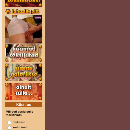
Küsitlus
Millised tissid sulle
meeldivad?
pisikesed
keskmised