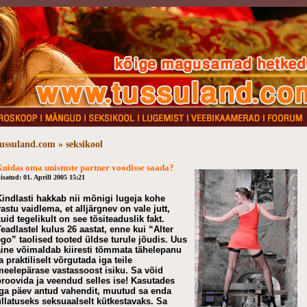
tussuland.com » seksikool
uidas oma unistuste partner voodisse saada?
isatud: 01. Aprill 2005 15:21
Kindlasti hakkab nii mõnigi lugeja kohe
astu vaidlema, et alljärgnev on vale jutt,
uid tegelikult on see tõsiteaduslik fakt.
Teadlastel kulus 26 aastat, enne kui “Alter
ego” taolised tooted üldse turule jõudis. Uus
aine võimaldab kiiresti tõmmata tähelepanu
a praktiliselt võrgutada iga teile
meelepärase vastassoost isiku. Sa võid
proovida ja veendud selles ise! Kasutades
iga päev antud vahendit, muutud sa enda
üllatuseks seksuaalselt kütkestavaks. Sa