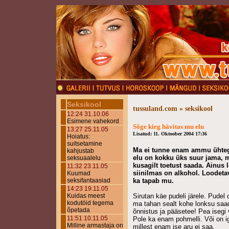
Seksikool
tussuland.com » seksikool
12:24 31.10.06
Esimene vahekord
Sõge kirg hävitas mu elu
13:27 25.11.05
Lisatud: 11. Oktoober 2004 17:36
Hoiatus:
suitsetamine
Ma ei tunne enam ammu ühteg
kahjustab
elu on kokku üks suur jama, 
seksuaalelu
kusagilt toetust saada. Ainus 
11:32 23.11.05
siinilmas on alkohol. Loodeta
Kuumad
seksifantaasiad
ka tapab mu.
14:23 19.11.05
Kuidas meest
Sirutan käe pudeli järele. Pudel 
kodutöid tegema
ma tahan sealt kohe lonksu saa
õpetada
õnnistus ja pääsetee! Pea isegi
11:51 10.11.05
Pole ka enam pohmelli. Või on 
Milline armastaja on
millest enam ise aru ei saa.