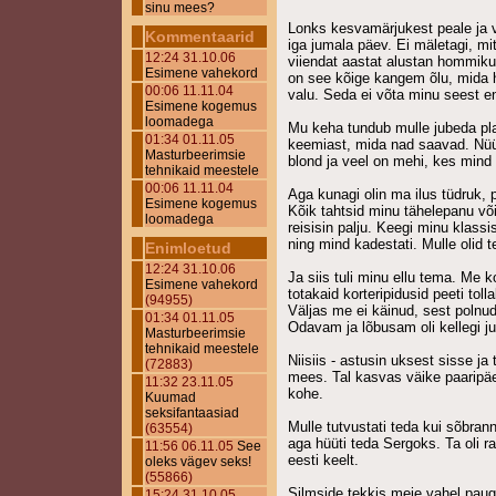
sinu mees?
Lonks kesvamärjukest peale ja vee
Kommentaarid
iga jumala päev. Ei mäletagi, mi
12:24 31.10.06
viiendat aastat alustan hommiku
Esimene vahekord
on see kõige kangem õlu, mida 
00:06 11.11.04
valu. Seda ei võta minu seest e
Esimene kogemus
loomadega
Mu keha tundub mulle jubeda pl
01:34 01.11.05
keemiast, mida nad saavad. Nüü
Masturbeerimsie
blond ja veel on mehi, kes mind
tehnikaid meestele
00:06 11.11.04
Aga kunagi olin ma ilus tüdruk, p
Esimene kogemus
Kõik tahtsid minu tähelepanu või
loomadega
reisisin palju. Keegi minu klassi
ning mind kadestati. Mulle olid t
Enimloetud
12:24 31.10.06
Ja siis tuli minu ellu tema. Me 
Esimene vahekord
totakaid korteripidusid peeti tolla
(94955)
Väljas me ei käinud, sest polnud
01:34 01.11.05
Odavam ja lõbusam oli kellegi ju
Masturbeerimsie
tehnikaid meestele
Niisiis - astusin uksest sisse ja
(72883)
mees. Tal kasvas väike paaripäe
11:32 23.11.05
kohe.
Kuumad
seksifantaasiad
Mulle tutvustati teda kui sõbran
(63554)
aga hüüti teda Sergoks. Ta oli r
11:56 06.11.05
See
eesti keelt.
oleks vägev seks!
(55866)
Silmside tekkis meie vahel paugu
15:24 31.10.05