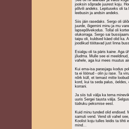
jooksin sõprade juurest koju. Ho
põlvili andeks. Lepituseks oli ta 
leebusin ja andsin andeks.
Siis jäin rasedaks. Sergo oli ül
juurde, õigemini minu ja mu van
lapsepõlvekodus. Tollal oli kort
olukorraga. Sergo sai bussijaam
taipu oli, kuldsed käed olid ka. A
joodikud töötavad just linna buss
Esialgu oli ta päris kaine. Aga 
jõudma. Mulle see ei meeldinud
vahele, aga kui mees muutus aina
Kui ema-isa parasjagu kodus pol
ta ei löönud - olin ju rase. Ta vi
nõrk küll, et temast mitte loobu
kord, kui ta seda palus, öeldes,
korrani.
Ja siis tuli välja ka tema minevi
uuris Sergei tausta välja. Selgu
tüdruku peksmise eest.
Kuid minu tunded olid endised.
samuti vend. Vend oli vahel see,
Koolist koju tulles leidis ta tiht
mind…