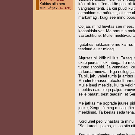
kõik oli tore. Tema käe peal oli 
Kuidas olla hea
suhuvõtja?
(47328)
vanglates tehti. Ja kui püüdlikult
eemaldamise märke –, oli see al
märkamagi, kuigi see mind pööra
Oo jaa, mind huvitas see mees. 
kaasakiskuvat. Ma armusin prakt
vastastikune. Mulle meeldivad t
Igatahes hakkasime me käima. Ma
teadnud elust midagi.
Alguses oli kõik nii ilus. Ta tegi
ukse juures lillekimbuga. Ta mee
tuntud snoobid. Ja vennalegi, ke
ta korda minevat. Ega neilegi jä
Ta oli, jah, vahel turris ja ärrit
Ma olin temasse totaalselt armun
Mulle isegi meeldis, kui ta veidi
meeldis naistele ja paljud proov
selle pärast, sest teadsin, et S
Me jätkasime sõprade juures pid
jooke, Sergo jõi ning minagi jõin
meeldinud. Ta keelas seda teha, 
Kord ühel peol vihastas ta minu p
“Sa, kuradi lipakas, ei joo siin ni
See oli nii alandav ja valus kog