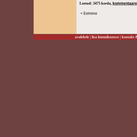
Loetud: 3475 korda,
kommentaare
< Eelmine
avalehele
|
lisa lemmikutesse
|
kontakt &