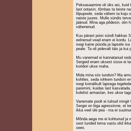
Peksasaamine oli üks asi, kuid t
last ootasin, tõmbas ta teiste n
lõpupoole, seda vähem ta koju o
naiste juures. Mulle sündis terv
jäänud. Mina aga põdesin, olin 
vähenenud.
Kuu pärast poisi sündi hakkas S
eelnenud vead enam ei kordu. Loo
isegi kaine püsida ja lapsele isa
peale. Ta oli pidevalt täis ja kui 
Mu vanemad ei kannatanud seda p
Sergeid enam uksest sisse ei las
koridori ukse maha.
Mida mina siis tundsin? Ma arma
kohtles, seda rohkem tundsin en
isegi korralikult lapsega tegeled
paremini, kuidas last kasvatada.
koletist armastan, kes ukse tag
Vanemate poolt ei tulnud mingit t
Sergei on liiga agressiivne, et 
ikka veel üle pea - ma ei suutnu
Mõnda aega me ei kohtunud ja mu
sest tunded tema vastu olid ikk
sees.