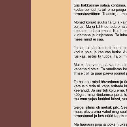
Siis hakkasime salaja kohtuma.
kodus polnud, ja tuli oma poega 
armastusväärne. Teadsin, et ma
Mõned korrad suutis ta tulla kain
purjus. Ma ei tahtnud teda oma 
keelasin teda tulemast. Kuid see 
kurjemana ja kurjemana. Ta lubas
mees mind ei saa.
Ja siis tuli järjekordselt purjus 
kodus pole, ja kasutas hetke. A
rusikas, astus ta tuppa. Ta oli 
Mul ei lähe viimsepäevani meele
vanemaid otsis. Ta süüdistas 
Ilmselt oli ta paar päeva joonud 
Ta hakkas mind ähvardama ja ürit
katsusin teda nii vähe ärritada k
keeranud. Ja siis tuli koju ema, 
köögist minu ründamise jaoks haa
mu ema vajus koridori kössi, ve
Sergei silmis oli metsik pilk. Se
maas oleva ema vahel ning seal
armastanud ja kes nüüd tappi
Ma haarasin poja ja jooksin ukse