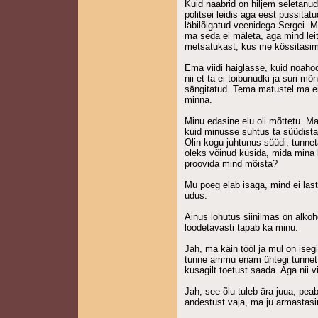
Kuid naabrid on hiljem seletanud
politsei leidis aga eest pussita
läbilõigatud veenidega Sergei. Mi
ma seda ei mäleta, aga mind lei
metsatukast, kus me kössitasi
Ema viidi haiglasse, kuid noahoo
nii et ta ei toibunudki ja suri m
sängitatud. Tema matustel ma e
minna.
Minu edasine elu oli mõttetu. M
kuid minusse suhtus ta süüdista
Olin kogu juhtunus süüdi, tunne
oleks võinud küsida, mida mina 
proovida mind mõista?
Mu poeg elab isaga, mind ei las
udus.
Ainus lohutus siinilmas on alkoh
loodetavasti tapab ka minu.
Jah, ma käin tööl ja mul on iseg
tunne ammu enam ühtegi tunnet.
kusagilt toetust saada. Aga nii vi
Jah, see õlu tuleb ära juua, pea
andestust vaja, ma ju armastasin