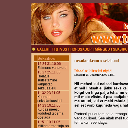
Seksikool
tussuland.com » seksikool
12:24 31.10.06
Esimene vahekord
Ideaalse kiirseksi nipid
13:27 25.11.05
Lisatud: 25. Jaanuar 2005 14:41
Hoiatus:
suitsetamine
Nii mehed kui naised kurdavad 
kahjustab
et neil lihtsalt ei jätku seksiks
seksuaalelu
kõigil on liiga palju teha, nii 
11:32 23.11.05
mil meie väsinud pea padjale v
Kuumad
seksifantaasiad
me muud, kui et meid rahule j
sellest võib kujuneda väga ha
14:23 19.11.05
Kuidas meest
kodutöid tegema
Partneri puudutamine ja temaga
õpetada
väga olulised. See aitab meil tu
11:51 10.11.05
tema kui iseendaga.
Milline armastaja on