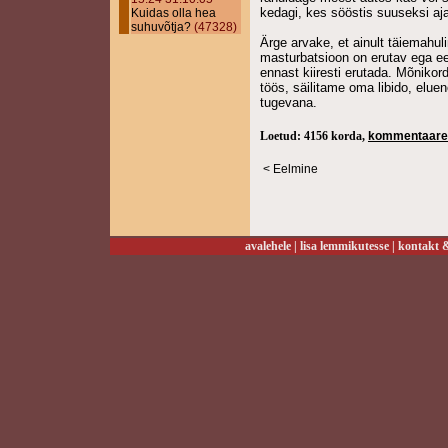
kedagi, kes sööstis suuseksi aja
Kuidas olla hea
suhuvõtja?
(47328)
Ärge arvake, et ainult täiemahul
masturbatsioon on erutav ega e
ennast kiiresti erutada. Mõniko
töös, säilitame oma libido, elue
tugevana.
Loetud: 4156 korda,
kommentaare
< Eelmine
avalehele
|
lisa lemmikutesse
|
kontakt &