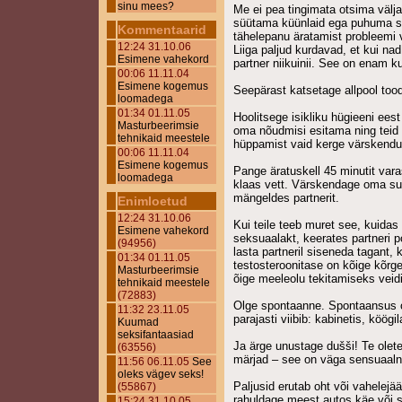
sinu mees?
Me ei pea tingimata otsima välja
süütama küünlaid ega puhuma 
Kommentaarid
tähelepanu äratamist probleemi
12:24 31.10.06
Liiga paljud kurdavad, et kui n
Esimene vahekord
partner niikuinii. See on enam k
00:06 11.11.04
Esimene kogemus
Seepärast katsetage allpool too
loomadega
01:34 01.11.05
Hoolitsege isikliku hügieeni ees
Masturbeerimsie
oma nõudmisi esitama ning teid 
tehnikaid meestele
hüppamist vaid kerge värskend
00:06 11.11.04
Esimene kogemus
Pange äratuskell 45 minutit va
loomadega
klaas vett. Värskendage oma suud
mängeldes partnerit.
Enimloetud
12:24 31.10.06
Kui teile teeb muret see, kuidas 
Esimene vahekord
seksuaalakt, keerates partneri p
(94956)
lasta partneril siseneda tagant
01:34 01.11.05
testosteroonitase on kõige kõrg
Masturbeerimsie
õige meeleolu tekitamiseks veid
tehnikaid meestele
(72883)
Olge spontaanne. Spontaansus on
11:32 23.11.05
parajasti viibib: kabinetis, köögi
Kuumad
seksifantaasiad
Ja ärge unustage dušši! Te olete
(63556)
märjad – see on väga sensuaal
11:56 06.11.05
See
oleks vägev seks!
Paljusid erutab oht või vahelejä
(55867)
rahuldage meest autos käe või s
15:24 31.10.05